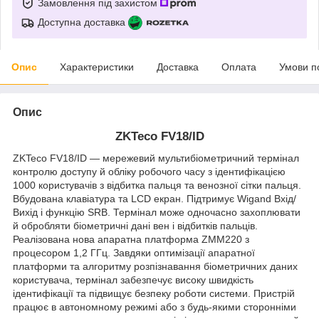
Замовлення під захистом
Доступна доставка
Опис
Характеристики
Доставка
Оплата
Умови п
Опис
ZKTeco FV18/ID
ZKTeco FV18/ID — мережевий мультибіометричний термінал
контролю доступу й обліку робочого часу з ідентифікацією
1000 користувачів з відбитка пальця та венозної сітки пальця.
Вбудована клавіатура та LCD екран. Підтримує Wigand Вхід/
Вихід і функцію SRB. Термінал може одночасно захоплювати
й обробляти біометричні дані вен і відбитків пальців.
Реалізована нова апаратна платформа ZMM220 з
процесором 1,2 ГГц. Завдяки оптимізації апаратної
платформи та алгоритму розпізнавання біометричних даних
користувача, термінал забезпечує високу швидкість
ідентифікації та підвищує безпеку роботи системи. Пристрій
працює в автономному режимі або з будь-якими сторонніми