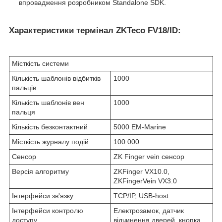
впровадження розробником Standalone SDK.
Характеристики термінал
ZKTeco FV18/ID:
Місткість системи
Кількість шаблонів відбитків
1000
пальців
Кількість шаблонів вен
1000
пальця
Кількість безконтактний
5000 EM-Marine
Місткість журналу подій
100 000
Сенсор
ZK Finger vein сенсор
Версія алгоритму
ZKFinger VX10.0,
ZKFingerVein VX3.0
Інтерфейси зв'язку
ТCP/IP, USB-host
Інтерфейси контролю
Електрозамок, датчик
доступу
відчинення дверей, кнопка