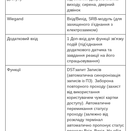
виходу, сирена, дверний
дзвінок
Wiegand
Вхід/Вихід, SRB-модуль (для
захищеного з'єднання з
електрозамком)
Додатковий вхід
1 Доп-вхід для функції зв'язку
подій (під'єднання
додаткового датчика та
завдання реакції на його
спрацьовування)
Функції
DSTзапит Записів
(автоматична синхронізація
записів із ПЗ). Заборона
повторного проходу (захист
від використання
користувачем чужої картки
доступу). Автоматичне
перемикання статусу
проходу (залежно від
розкладу термінал
автоматично пропонує статус
проходу Вхід, Вихід, На обід,