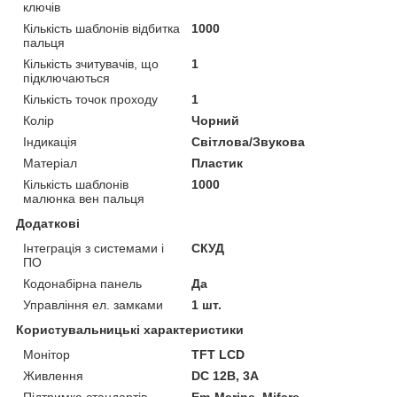
ключів
Кількість шаблонів відбитка
1000
пальця
Кількість зчитувачів, що
1
підключаються
Кількість точок проходу
1
Колір
Чорний
Індикація
Світлова/Звукова
Матеріал
Пластик
Кількість шаблонів
1000
малюнка вен пальця
Додаткові
Інтеграція з системами і
СКУД
ПО
Кодонабірна панель
Да
Управління ел. замками
1 шт.
Користувальницькі характеристики
Монітор
TFT LCD
Живлення
DC 12B, 3A
Підтримка стандартів
Em-Marine, Mifare