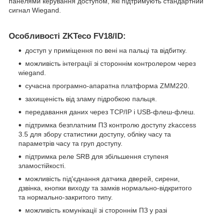
панелями керування доступом, які підтримують стандартний
сигнал Wiegand.
Особливості ZKTeco FV18/ID:
доступ у приміщення по вені на пальці та відбитку.
можливість інтеграції зі стороннім контролером через
wiegand.
сучасна програмно-апаратна платформа ZMM220.
захищеність від зламу підробкою пальця.
передавання даних через TCP/IP і USB-флеш-флеш.
підтримка безплатним ПЗ контролю доступу zkaccess
3.5 для збору статистики доступу, обліку часу та
параметрів часу та груп доступу.
підтримка реле SRB для збільшення ступеня
зламостійкості.
можливість під'єднання датчика дверей, сирени,
дзвінка, кнопки виходу та замків нормально-відкритого
та нормально-закритого типу.
можливість комунікації зі стороннім ПЗ у разі