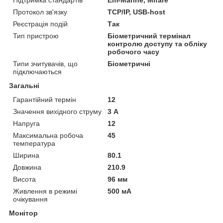
Протокол зв'язку
ТСР/IP, USB-host
Реєстрація подій
Так
Тип пристрою
Біометричний термінал
контролю доступу та обліку
робочого часу
Типи зчитувачів, що
Біометричні
підключаються
Загальні
Гарантійний термін
12
Значення вихідного струму
3 А
Напруга
12
Максимальна робоча
45
температура
Ширина
80.1
Довжина
210.9
Висота
96 мм
Живлення в режимі
500 мА
очікування
Монітор