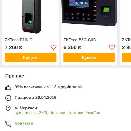
ZKTeco F16/ID
ZKTeco B3C-C/ID
ZKTe
7 260
6 350
2 8
₴
₴
Купити
Купити
Про нас
99% позитивних з 113 відгуків за рік
Працює з 20.04.2016
м. Черкаси
вул. Іллєнка 27/6, Черкаси, Черкаси, Україна
Контакти