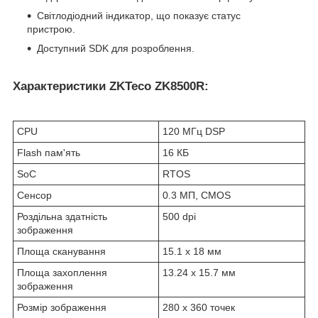
Світлодіодний індикатор, що показує статус
пристрою.
Доступний SDK для розроблення.
Характеристики ZKTeco ZK8500R:
CPU
120 МГц DSP
Flash пам'ять
16 КБ
SoC
RTOS
Сенсор
0.3 МП, CMOS
Роздільна здатність
500 dpi
зображення
Площа сканування
15.1 х 18 мм
Площа захоплення
13.24 х 15.7 мм
зображення
Розмір зображення
280 х 360 точек