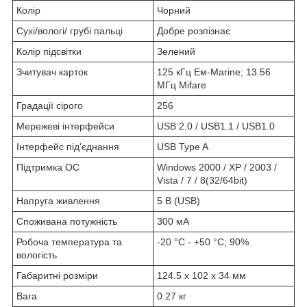
Колір
Чорний
Сухі/вологі/ грубі пальці
Добре розпізнає
Колір підсвітки
Зелений
Зчитувач карток
125 кГц Ем-Marine; 13.56
МГц Mifare
Градації сірого
256
Мережеві інтерфейси
USB 2.0 / USB1.1 / USB1.0
Інтерфейс під'єднання
USB Type A
Підтримка ОС
Windows 2000 / XP / 2003 /
Vista / 7 / 8(32/64bit)
Напруга живлення
5 В (USB)
Споживана потужність
300 мА
Робоча температура та
-20 °C - +50 °C; 90%
вологість
Габаритні розміри
124.5 х 102 х 34 мм
Вага
0.27 кг