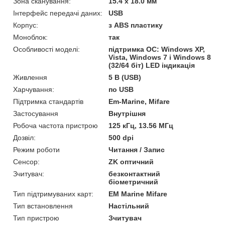
Зона сканування:
15.4 x 18.0 мм
Інтерфейс передачі даних:
USB
Корпус:
з ABS пластику
Моноблок:
так
Особливості моделі:
підтримка OC: Windows XP,
Vista, Windows 7 і Windows 8
(32/64 біт) LED індикація
Живлення
5 В (USB)
Харчування:
по USB
Підтримка стандартів
Em-Marine, Mifare
Застосування
Внутрішня
Робоча частота пристрою
125 кГц, 13.56 МГц
Дозвіл:
500 dpi
Режим роботи
Читання / Запис
Сенсор:
ZK оптичний
Зчитувач:
безконтактний
біометричний
Тип підтримуваних карт:
EM Marine Mifare
Тип встановлення
Настільний
Тип пристрою
Зчитувач