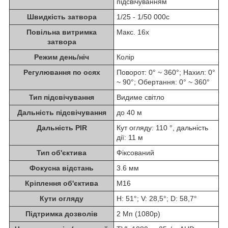
підсвічуванням
Швидкість затвора
1/25 - 1/50 000с
Повільна витримка
Макс. 16х
затвора
Режим день/ніч
Колір
Регулювання по осях
Поворот: 0° ~ 360°; Нахил: 0°
~ 90°; Обертання: 0° ~ 360°
Тип підсвічування
Видиме світло
Дальність підсвічування
до 40 м
Дальність PIR
Кут огляду: 110 °, дальність
дії: 11 м
Тип об'єктива
Фіксований
Фокусна відстань
3.6 мм
Кріплення об'єктива
М16
Кути огляду
H: 51°; V: 28,5°; D: 58,7°
Підтримка дозволів
2 Мп (1080р)