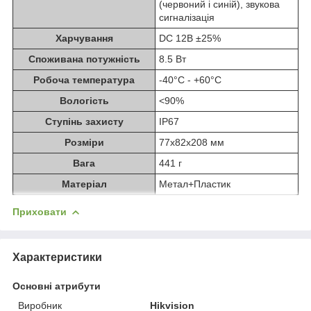
(червоний і синій), звукова
сигналізація
Харчування
DC 12В ±25%
Споживана потужність
8.5 Вт
Робоча температура
-40°C - +60°C
Вологість
<90%
Ступінь захисту
IP67
Розміри
77х82х208 мм
Вага
441 г
Матеріал
Метал+Пластик
Приховати
Характеристики
Основні атрибути
Виробник
Hikvision