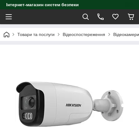
Інтернет-магазин систем безпеки
Товари та послуги
Відеоспостереження
Відеокамер