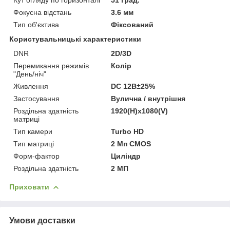
Фокусна відстань
3.6 мм
Тип об'єктива
Фіксований
Користувальницькі характеристики
DNR
2D/3D
Перемикання режимів
Колір
"День/ніч"
Живлення
DC 12В±25%
Застосування
Вулична / внутрішня
Роздільна здатність
1920(H)х1080(V)
матриці
Тип камери
Turbo HD
Тип матриці
2 Мп CMOS
Форм-фактор
Циліндр
Роздільна здатність
2 МП
Приховати
Умови доставки