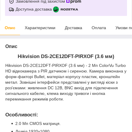
Замовлення під захистом
Доступна доставка
Опис
Характеристики
Доставка
Оплата
Умови п
Опис
Hikvision DS-2CE12DFT-PIRXOF (3.6 мм)
Hikvision DS-2CE12DFT-PIRXOF (3.6 мм) - 2 Мп ColorVu Turbo
HD відеокамера з PIR датчиком і сиреною. Камера виконана у
форм-факторі Bullet, матеріал корпусу пластик, кронштейн
метал. Зовнішні інтерфейси представлені у вигляді кіски з
роз'ємами: живлення DC 12В, BNC вихід для підключення
сигнального кабелю, клема виходу тривоги і кнопка
перемикання режимів роботи.
Особливості:
2.0 Мп CMOS матриця.
Дозвіл 1920х1080.