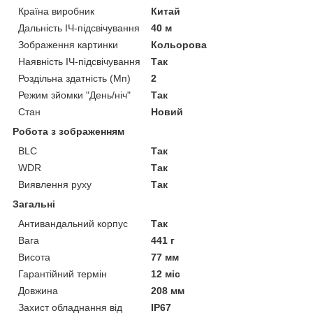
Країна виробник
Китай
Дальність ІЧ-підсвічування
40 м
Зображення картинки
Кольорова
Наявність ІЧ-підсвічування
Так
Роздільна здатність (Мп)
2
Режим зйомки "День/ніч"
Так
Стан
Новий
Робота з зображенням
BLC
Так
WDR
Так
Виявлення руху
Так
Загальні
Антивандальний корпус
Так
Вага
441 г
Висота
77 мм
Гарантійний термін
12 міс
Довжина
208 мм
Захист обладнання від
IP67