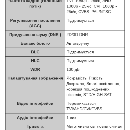
Частота кадрів (головний
TVI: 1080p - 25к/с; AHD:
потік)
1080p - 25к/с; CVI: 1080p -
25к/с; CVBS: PAL/NTSC
Регулювання посилення
Підтримується
(AGC)
Придушення шуму (DNR )
2D/3D DNR
Баланс білого
Авто/вручну
BLC
Підтримується
HLC
Підтримується
WDR
130 дБ
Налаштування зображення
Яскравість, Різкість,
Дзеркало, Smart освітлення,
корекція пошкоджених
пікселів, STD/HIGH-SAT
Відео інтерфейси
Перемикається
TVI/AHD/CVI/CVBS
Аудіо інтерфейси
1 вих
Тривога
Миготливий світловий сигнал