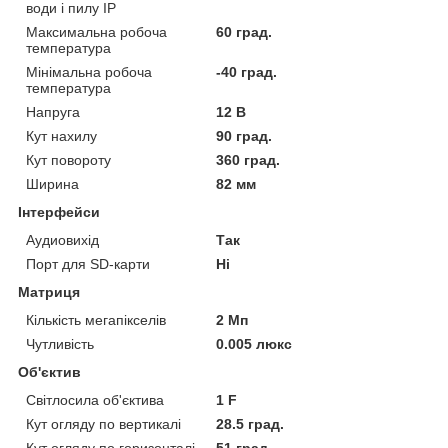
води і пилу IP
Максимальна робоча
60 град.
температура
Мінімальна робоча
-40 град.
температура
Напруга
12 В
Кут нахилу
90 град.
Кут повороту
360 град.
Ширина
82 мм
Інтерфейси
Аудиовихід
Так
Порт для SD-карти
Ні
Матриця
Кількість мегапікселів
2 Мп
Чутливість
0.005 люкс
Об'єктив
Світлосила об'єктива
1 F
Кут огляду по вертикалі
28.5 град.
Кут огляду по горизонталі
51 град.