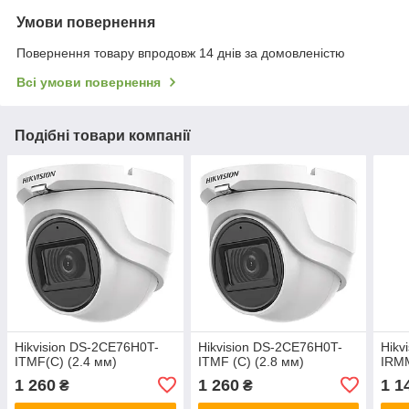
Умови повернення
Повернення товару впродовж 14 днів за домовленістю
Всі умови повернення
Подібні товари компанії
Hikvision DS-2CE76H0T-
Hikvision DS-2CE76H0T-
Hikv
ITMF(C) (2.4 мм)
ITMF (C) (2.8 мм)
IRMM
1 260
1 260
1 1
₴
₴