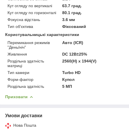
Кут огляду по вертикалі
63.7 град.
Кут огляду по горизонталі
80.1 град.
Фокусна відстань
3.6 мм
Тип об'єктива
Фіксований
Користувальницькі характеристики
Перемикання режимів
Авто (ICR)
"День/ніч"
Живлення
DC 12В±25%
Роздільна здатність
2560(H) х 1944(V)
матриці
Тип камери
Turbo HD
Форм-фактор
Купол
Роздільна здатність
5 МП
Приховати
Умови доставки
Нова Пошта