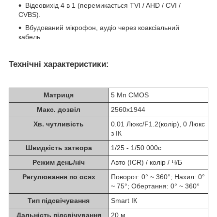
Відеовихід 4 в 1 (перемикається TVI / AHD / CVI /
CVBS).
Вбудований мікрофон, аудіо через коаксіальний
кабель.
Технічні характеристики:
Матриця
5 Мп CMOS
Макс. дозвіл
2560x1944
Хв. чутливість
0.01 Люкс/F1.2(колір), 0 Люкс
з ІК
Швидкість затвора
1/25 - 1/50 000с
Режим день/ніч
Авто (ICR) / колір / Ч/Б
Регулювання по осях
Поворот: 0° ~ 360°; Нахил: 0°
~ 75°; Обертання: 0° ~ 360°
Тип підсвічування
Smart ІК
Дальність підсвічування
20 м