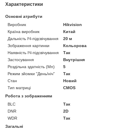
Характеристики
Основні атрибути
Виробник
Hikvision
Країна виробник
Китай
Дальність ІЧ-підсвічування
20 м
Зображення картинки
Кольорова
Наявність ІЧ-підсвічування
Так
Застосування
Внутрішня
Роздільна здатність (Мп)
5
Режим зйомки "День/ніч"
Так
Стан
Новий
Тип матриці
CMOS
Робота з зображенням
BLC
Так
DNR
2D
WDR
Так
Загальні