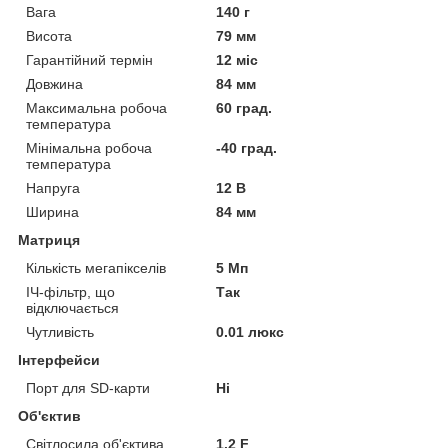
Вага
140 г
Висота
79 мм
Гарантійний термін
12 міс
Довжина
84 мм
Максимальна робоча
60 град.
температура
Мінімальна робоча
-40 град.
температура
Напруга
12 В
Ширина
84 мм
Матриця
Кількість мегапікселів
5 Мп
ІЧ-фільтр, що
Так
відключається
Чутливість
0.01 люкс
Інтерфейси
Порт для SD-карти
Ні
Об'єктив
Світлосила об'єктива
1.2 F