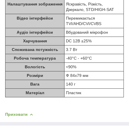
Налаштування зображення
Яскравість, Різкість,
Дзеркало, STD/HIGH-SAT
Відео інтерфейси
Перемикається
TVI/AHD/CVI/CVBS
Аудіо інтерфейси
Вбудований мікрофон
Харчування
DC 12В ±25%
Споживана потужність
3.7 Вт
Робоча температура
-40°C - +60°C
Вологість
<90%
Розміри
Ф 84х79 мм
Вага
140 г
Матеріал
Пластик
Приховати