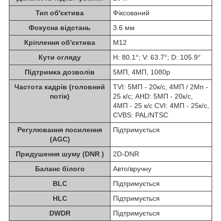
Тип об'єктива
Фіксований
Фокусна відстань
3.6 мм
Кріплення об'єктива
М12
Кути огляду
H: 80.1°; V: 63.7°; D: 105.9°
Підтримка дозволів
5МП, 4МП, 1080р
Частота кадрів (головний
TVI: 5МП - 20к/с, 4МП / 2Мп -
потік)
25 к/с; AHD: 5МП - 20к/с,
4МП - 25 к/с CVI: 4МП - 25к/с,
CVBS: PAL/NTSC
Регулювання посилення
Підтримується
(AGC)
Придушення шуму (DNR )
2D-DNR
Баланс білого
Авто/вручну
BLC
Підтримується
HLC
Підтримується
DWDR
Підтримується