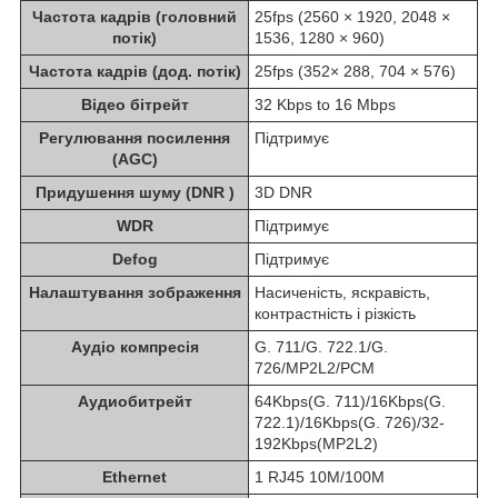
Частота кадрів (головний
25fps (2560 × 1920, 2048 ×
потік)
1536, 1280 × 960)
Частота кадрів (дод. потік)
25fps (352× 288, 704 × 576)
Відео бітрейт
32 Kbps to 16 Mbps
Регулювання посилення
Підтримує
(AGC)
Придушення шуму (DNR )
3D DNR
WDR
Підтримує
Defog
Підтримує
Налаштування зображення
Насиченість, яскравість,
контрастність і різкість
Аудіо компресія
G. 711/G. 722.1/G.
726/MP2L2/PCM
Аудиобитрейт
64Kbps(G. 711)/16Kbps(G.
722.1)/16Kbps(G. 726)/32-
192Kbps(MP2L2)
Ethernet
1 RJ45 10M/100M