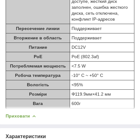
доступе, жесткий диск
заполнен, ошибка жесткого
диска, сеть отключена,
конфликт IP-адресов
Пересечение линии
Поддерживает
Вторжение в область
Поддерживает
Питание
DC12V
PoE
PoE (802.3af)
Потребляемая мощность
<7.5 W
Робоча температура
-10° C ~ +50° C
Вологість
<95%
Розміри
Φ119.9мм×41.2 мм
Вага
600г
Приховати
Характеристики