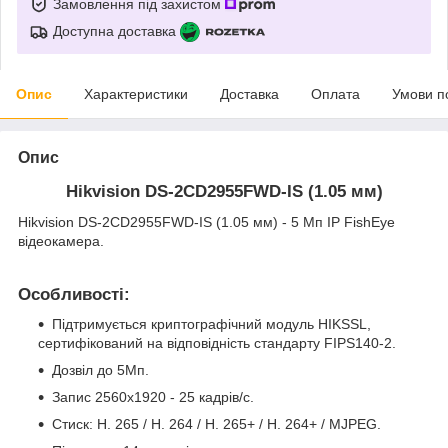
Замовлення під захистом
Доступна доставка
Опис
Характеристики
Доставка
Оплата
Умови п
Опис
Hikvision DS-2CD2955FWD-IS (1.05 мм)
Hikvision DS-2CD2955FWD-IS (1.05 мм) - 5 Мп IP FishEye
відеокамера.
Особливості:
Підтримується криптографічний модуль HIKSSL,
сертифікований на відповідність стандарту FIPS140-2.
Дозвіл до 5Мп.
Запис 2560х1920 - 25 кадрів/с.
Стиск: H. 265 / H. 264 / H. 265+ / H. 264+ / MJPEG.