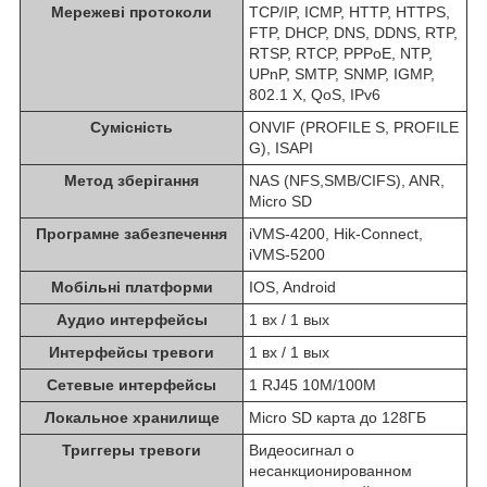
Мережеві протоколи
TCP/IP, ICMP, HTTP, HTTPS,
FTP, DHCP, DNS, DDNS, RTP,
RTSP, RTCP, PPPoE, NTP,
UPnP, SMTP, SNMP, IGMP,
802.1 X, QoS, IPv6
Сумісність
ONVIF (PROFILE S, PROFILE
G), ISAPI
Метод зберігання
NAS (NFS,SMB/CIFS), ANR,
Micro SD
Програмне забезпечення
iVMS-4200, Hik-Connect,
iVMS-5200
Мобільні платформи
IOS, Android
Аудио интерфейсы
1 вх / 1 вых
Интерфейсы тревоги
1 вх / 1 вых
Сетевые интерфейсы
1 RJ45 10M/100M
Локальное хранилище
Micro SD карта до 128ГБ
Триггеры тревоги
Видеосигнал о
несанкционированном