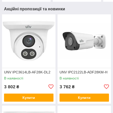
Акційні пропозиції та новинки
UNV IPC3614LB-AF28K-DL2
UNV IPC2122LB-ADF28KM-H
В наявності
В наявності
3 802
3 762
₴
₴
Купити
Купити