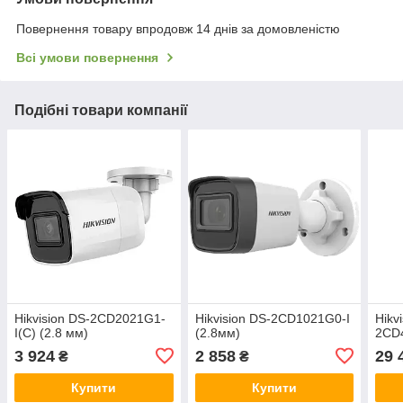
Повернення товару впродовж 14 днів за домовленістю
Всі умови повернення
Подібні товари компанії
Hikvision DS-2CD2021G1-
Hikvision DS-2CD1021G0-I
Hikv
I(C) (2.8 мм)
(2.8мм)
2CD
3 924
2 858
29 
₴
₴
Купити
Купити