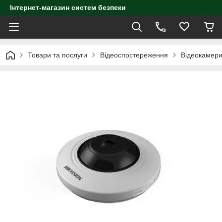
Інтернет-магазин систем безпеки
Товари та послуги
Відеоспостереження
Відеокамер