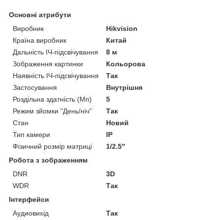
Основні атрибути
Виробник
Hikvision
Країна виробник
Китай
Дальність ІЧ-підсвічування
8 м
Зображення картинки
Кольорова
Наявність ІЧ-підсвічування
Так
Застосування
Внутрішня
Роздільна здатність (Мп)
5
Режим зйомки "День/ніч"
Так
Стан
Новий
Тип камери
IP
Фізичний розмір матриці
1/2.5"
Робота з зображенням
DNR
3D
WDR
Так
Інтерфейси
Аудиовихід
Так