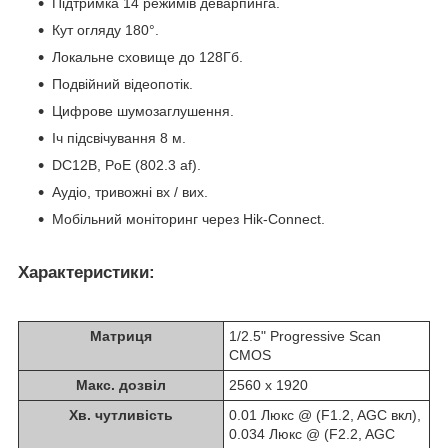
Підтримка 14 режимів деварпинга.
Кут огляду 180°.
Локальне сховище до 128Гб.
Подвійний відеопотік.
Цифрове шумозаглушення.
Іч підсвічування 8 м.
DC12В, PoE (802.3 af).
Аудіо, тривожні вх / вих.
Мобільний моніторинг через Hik-Connect.
Характеристики
:
Матриця
1/2.5" Progressive Scan
CMOS
Макс. дозвіл
2560 x 1920
Хв. чутливість
0.01 Люкс @ (F1.2, AGC вкл),
0.034 Люкс @ (F2.2, AGC