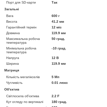
Порт для SD-карти
Так
Загальні
Вага
600 г
Висота
41.2 мм
Гарантійний термін
12 міс
Довжина
119.9 мм
Максимальна робоча
50 град.
температура
Мінімальна робоча
-10 град.
температура
Напруга
12 В
Ширина
119.9 мм
Матриця
Кількість мегапікселів
5 Мп
Чутливість
0.01 люкс
Об'єктив
Світлосила об'єктива
2.2 F
Кут огляду по вертикалі
180 град.