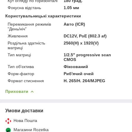
Кут огляду по горизонталі
180 град.
Фокусна відстань
1.05 мм
Користувальницькі характеристики
Перемикання режимів
Авто (ICR)
"День/ніч"
Живлення
DC12V, PoE (802.3 af)
Роздільна здатність
2560(H) х 1920(V)
матриці
Тип матриці
1/2.5" progressive scan
CMOS
Тип об'єктива
Фіксований
Форм-фактор
Риб'ячий очей
Формат стиснення
H. 265/H. 264/MJPEG
Приховати
Умови доставки
Нова Пошта
Магазини Rozetka