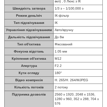
вкл) , 0 Люкс з ІК
Швидкість затвора
1/3 з – 1/100,000 з
Режим день/ніч
ІК-фільтр
Тип підсвічування
ІК
Управління підсвічуванням
Авто/вручну
Дальність підсвічування
До 8м
Тип об'єктива
Фіксований
Фокусна відстань
1.05 мм
Кріплення об'єктива
M12
Апертура
F2.2
Кути огляду
180°
Відео компресія
H. 265/H. 264/MJPEG
Кількість потоків
2 потоку
Підтримка дозволів
2560 x 1920, 2048 x 1536,
1280 x 960, 352 x 288, 704 x
576