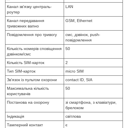
Канал зв'язку централь-
LAN
роутер
Канал передавання
GSM, Ethernet
тривожних вапно
Повідомлення про тривогу
смс, дзвінок, push-
повідомлення
Кількість номерів сповіщення
50
дзвінком/смс
Кількість SIM-карток
2
Тип SIM-карток
micro SIM
Зв'язок із пультом охорони
contact ID, SIA
Максимальна кількість
50
користувачів
Постанова на охорону
зі смартфона, з клавіатури,
брелоком
Індикація
світлова
Тамперний контакт
є