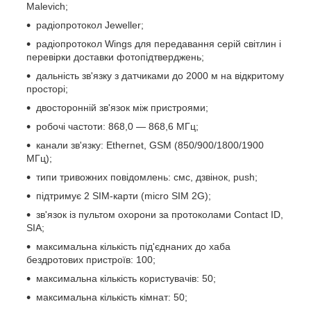
Malevich;
радіопротокол Jeweller;
радіопротокол Wings для передавання серій світлин і
перевірки доставки фотопідтверджень;
дальність зв'язку з датчиками до 2000 м на відкритому
просторі;
двосторонній зв'язок між пристроями;
робочі частоти: 868,0 — 868,6 МГц;
канали зв'язку: Ethernet, GSM (850/900/1800/1900
МГц);
типи тривожних повідомлень: смс, дзвінок, push;
підтримує 2 SIM-карти (micro SIM 2G);
зв'язок із пультом охорони за протоколами Contact ID,
SIA;
максимальна кількість під'єднаних до хаба
бездротових пристроїв: 100;
максимальна кількість користувачів: 50;
максимальна кількість кімнат: 50;