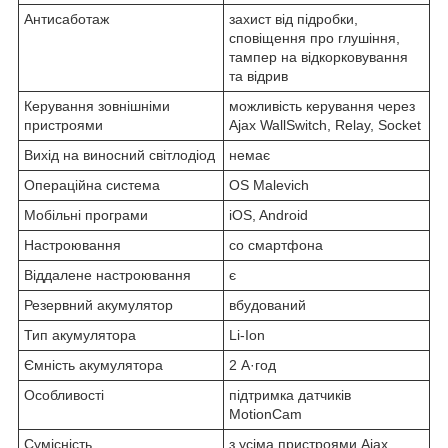
Антисаботаж
захист від підробки,
сповіщення про глушіння,
тампер на відкорковування
та відрив
Керування зовнішніми
можливість керування через
пристроями
Ajax WallSwitch, Relay, Socket
Вихід на виносний світлодіод
немає
Операційна система
OS Malevich
Мобільні програми
iOS, Android
Настроювання
со смартфона
Віддалене настроювання
є
Резервний акумулятор
вбудований
Тип акумулятора
Li-Ion
Ємність акумулятора
2 А·год
Особливості
підтримка датчиків
MotionCam
Сумісність
з усіма пристроями Ajax