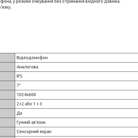
фона, у режимі очікування без отримання вхідного дзвінка.
'язку.
Відеодомофон
Аналогова
IPS
7″
1024x600
2+2 або 1 + 3
Да
Гучний зв'язок
Сенсорний екран