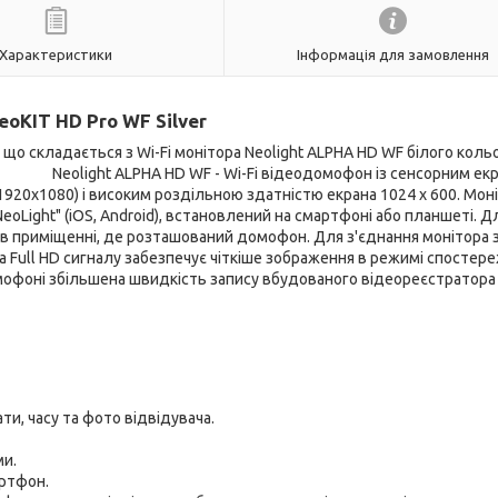
Характеристики
Інформація для замовлення
eoKIT HD Pro WF Silver
 що складається з Wi-Fi монітора Neolight ALPHA HD WF білого коль
ight ALPHA HD WF - Wi-Fi відеодомофон із сенсорним екр
1920х1080) і високим роздільною здатністю екрана 1024 х 600. Мон
eoLight" (iOS, Android), встановлений на смартфоні або планшеті. Д
 в приміщенні, де розташований домофон. Для з'єднання монітора 
а Full HD сигналу забезпечує чіткіше зображення в режимі спостер
мофоні збільшена швидкість запису вбудованого відеореєстратора 
и, часу та фото відвідувача.
ми.
артфон.