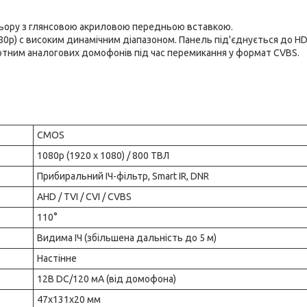
ольору з глянсовою акриловою передньою вставкою.
80p) с високим динамічним діапазоном. Панель під'єднується до H
артним аналогових домофонів під час перемикання у формат CVBS.
CMOS
1080p (1920 х 1080) / 800 ТВЛ
Прибиральний ІЧ-фільтр, Smart IR, DNR
AHD / TVI / CVI / CVBS
110°
Видима ІЧ (збільшена дальність до 5 м)
Настінне
12В DC/120 мА (від домофона)
47х131х20 мм