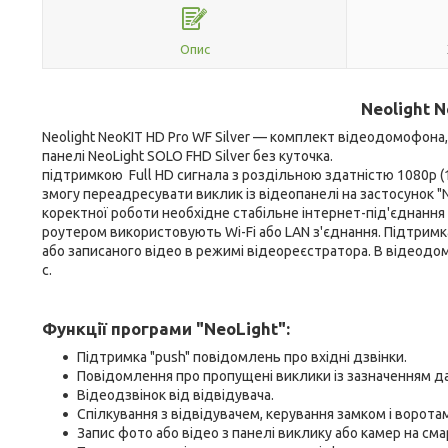
Опис
Neolight N
Neolight NeoKIT HD Pro WF Silver — комплект відеодомофона,
панелі NeoLight SOLO FHD Silver без куточка. Neol
підтримкою Full HD сигнала з роздільною здатністю 1080р (
змогу переадресувати виклик із відеопанелі на застосунок "N
коректної роботи необхідне стабільне інтернет-під'єднання
роутером використовують Wi-Fi або LAN з'єднання. Підтримк
або записаного відео в режимі відеореєстратора. В відеодо
с.
Функції програми "NeoLight":
Підтримка "push" повідомлень про вхідні дзвінки.
Повідомлення про пропущені виклики із зазначенням дат
Відеодзвінок від відвідувача.
Спілкування з відвідувачем, керування замком і ворота
Запис фото або відео з панелі виклику або камер на см