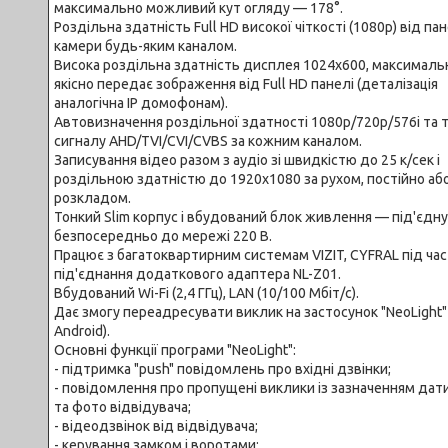
максимально можливий кут огляду — 178°.
Роздільна здатність Full HD високої чіткості (1080p) від пан
камери будь-яким каналом.
Висока роздільна здатність дисплея 1024х600, максималь
якісно передає зображення від Full HD панелі (деталізація
аналогічна IP домофонам).
Автовизначення роздільної здатності 1080p/720p/576i та 
сигналу AHD/TVI/CVI/CVBS за кожним каналом.
Записування відео разом з аудіо зі швидкістю до 25 к/сек і
роздільною здатністю до 1920х1080 за рухом, постійно або
розкладом.
Тонкий Slim корпус і вбудований блок живлення — під'єдн
безпосередньо до мережі 220 В.
Працює з багатоквартирним системам VIZIT, CYFRAL під час
під'єднання додаткового адаптера NL-Z01.
Вбудований Wi-Fi (2,4 ГГц), LAN (10/100 Мбіт/с).
Дає змогу переадресувати виклик на застосунок "NeoLight" 
Android).
Основні функції програми "NeoLight":
- підтримка "push" повідомлень про вхідні дзвінки;
- повідомлення про пропущені виклики із зазначенням дати
та фото відвідувача;
- відеодзвінок від відвідувача;
- керування замком і воротами;