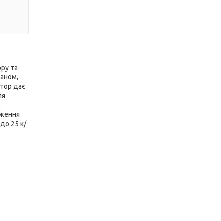
ору та
аном,
ітор дає
ля
з
еження
до 25 к/