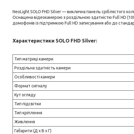
NeoLight SOLO FHD Silver — виклична панель сріблястого к
Оснащена відеокамерою з роздільною здатністю Full HD (10
домофонів із підтримкою Full HD записування або до станд
Характеристики SOLO FHD Silver:
Тип матриці камери
Роздільна здатність камери
Особливості камери
Формат сигналу
Кут огляду
Тип підсвітки
Тип кріплення
Живлення
Габарити (Д х В х Г)