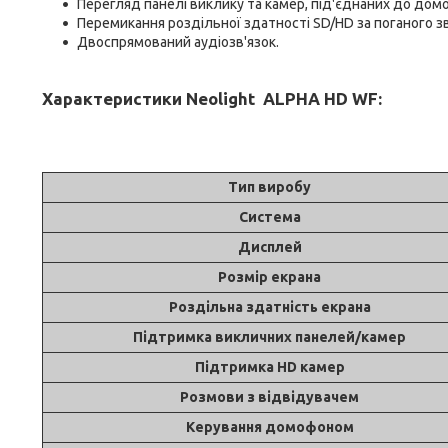
Перегляд панелі виклику та камер, під'єднаних до домо
Перемикання роздільної здатності SD/HD за поганого зв
Двоспрямований аудіозв'язок.
Характеристики Neolight ALPHA HD WF:
Тип виробу
Система
Дисплей
Розмір екрана
Роздільна здатність екрана
Підтримка викличних панелей/камер
Підтримка HD камер
Розмови з відвідувачем
Керування домофоном