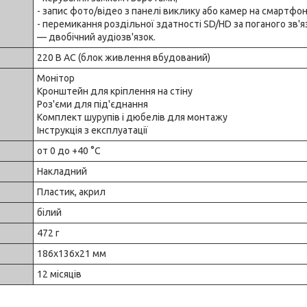
- запис фото/відео з панелі виклику або камер на смартфон
- перемикання роздільної здатності SD/HD за поганого зв'я
— двобічний аудіозв'язок.
220 В AC (блок живлення вбудований)
Монітор
Кронштейн для кріплення на стіну
Роз'єми для під'єднання
Комплект шурупів і дюбелів для монтажу
Інструкція з експлуатації
от 0 до +40 °C
Накладний
Пластик, акрил
білий
472 г
186х136х21 мм
12 місяців