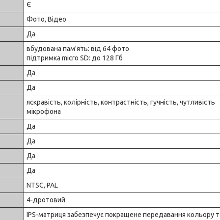
Є
Фото, Відео
Да
вбудована пам'ять: від 64 фото
підтримка micro SD: до 128 Гб
Да
Да
яскравість, колірність, контрастність, гучність, чутливість
мікрофона
Да
Да
Да
Да
NTSC, PAL
4-дротовий
IPS-матриця забезпечує покращене передавання кольору т