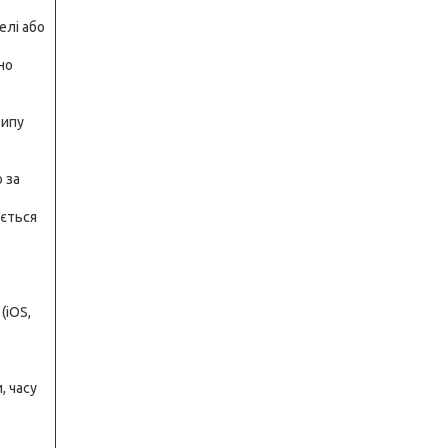
елі або
но
типу
 за
ується
(iOS,
, часу