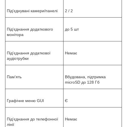
Під'єднувані камери/панелі
2 / 2
Під'єднання додаткового
до 5 шт
монітора
Під'єднання додаткової
Немає
аудіотрубки
Пам'ять
Вбудована, підтримка
microSD до 128 Гб
Графічне меню GUI
Є
Під'єднання до телефонної
Немає
лінії