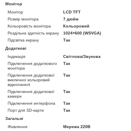
Монітор
Монітор
LCD TFT
Розмір монітора
7 дюйм
Кольоровість монітора
Кольоровий
Роздільна здатність екрану
1024×600 (WSVGA)
Підсвітка екрану
Так
Додаткові
Індикація
Світлова/Звукова
Підключення додаткового
Так
монітора
Підключення додаткової
Так
викличної кольоровий
відеопанелі
Підключення додаткової
Так
камери
Підключення интерфона
Так
Порт для SD-карти
Так
Загальні
Живлення
Мережа 220В