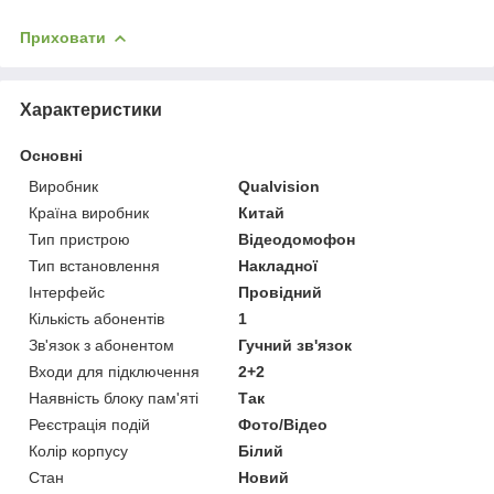
Приховати
Характеристики
Основні
Виробник
Qualvision
Країна виробник
Китай
Тип пристрою
Відеодомофон
Тип встановлення
Накладної
Інтерфейс
Провідний
Кількість абонентів
1
Зв'язок з абонентом
Гучний зв'язок
Входи для підключення
2+2
Наявність блоку пам'яті
Так
Реєстрація подій
Фото/Відео
Колір корпусу
Білий
Стан
Новий