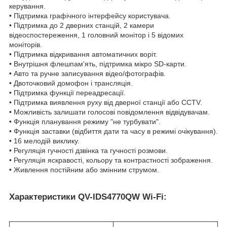
керування.
• Підтримка графічного інтерфейсу користувача.
• Підтримка до 2 дверних станцій, 2 камери
відеоспостереження, 1 головний монітор і 5 відомих
моніторів.
• Підтримка відкривання автоматичних воріт.
• Внутрішня флешпам'ять, підтримка мікро SD-карти.
• Авто та ручне записування відео/фотографів.
• Двоточковий домофон і трансляція.
• Підтримка функції переадресації.
• Підтримка виявлення руху від дверної станції або CCTV.
• Можливість залишати голосові повідомлення відвідувачам.
• Функція планування режиму "не турбувати".
• Функція заставки (відбиття дати та часу в режимі очікування).
• 16 мелодій виклику.
• Регуляція гучності дзвінка та гучності розмови.
• Регуляція яскравості, кольору та контрастності зображення.
• Живлення постійним або змінним струмом.
Характеристики QV-IDS4770QW Wi-Fi: