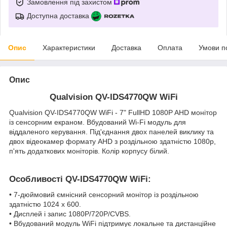
Замовлення під захистом
Доступна доставка
Опис
Характеристики
Доставка
Оплата
Умови п
Опис
Qualvision QV-IDS4770QW WiFi
Qualvision QV-IDS4770QW WiFi - 7" FullHD 1080P AHD монітор
із сенсорним екраном. Вбудований Wi-Fi модуль для
віддаленого керування. Під'єднання двох панелей виклику та
двох відеокамер формату AHD з роздільною здатністю 1080p,
п'ять додаткових моніторів. Колір корпусу білий.
Особливості QV-IDS4770QW WiFi:
• 7-дюймовий ємнісний сенсорний монітор із роздільною
здатністю 1024 х 600.
• Дисплей і запис 1080P/720P/CVBS.
• Вбудований модуль WiFi підтримує локальне та дистанційне