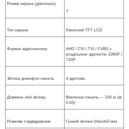
Розмір екрана (діагональ)
7'
Тип екрана
Ємнісний TFT LCD
Формат відеосигналу
AHD / CVI / TVI / CVBS з
роздільною здатністю 1080Р /
720Р
Зв'язок домофон-панель
4-дротова
Довжина лінії зв'язку
Виклична панель — 100 м (ф
0.65)
Розмови з відвідувачем
Гучний зв'язок (HandsFree)