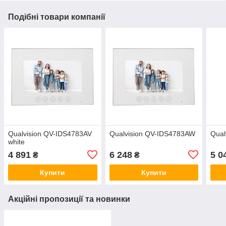
Подібні товари компанії
Qualvision QV-IDS4783AV
Qualvision QV-IDS4783AW
Qual
white
4 891
6 248
5 0
₴
₴
Купити
Купити
Акційні пропозиції та новинки