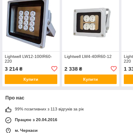
Lightwell LW12-100IR60-
Lightwell LW4-40IR60-12
Ligh
220
220
3 214
2 338
1 3
₴
₴
Купити
Купити
Про нас
99% позитивних з 113 відгуків за рік
Працює з 20.04.2016
м. Черкаси