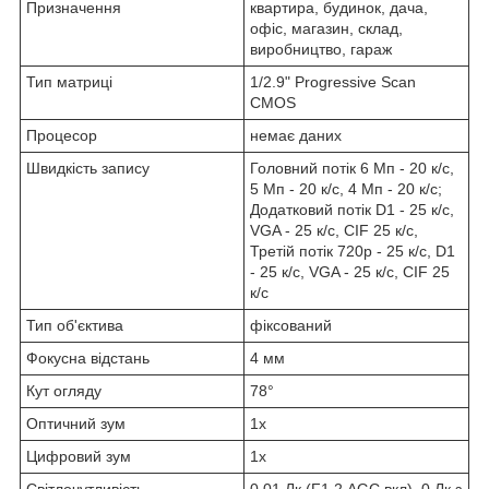
Призначення
квартира, будинок, дача,
офіс, магазин, склад,
виробництво, гараж
Тип матриці
1/2.9" Progressive Scan
CMOS
Процесор
немає даних
Швидкість запису
Головний потік 6 Мп - 20 к/с,
5 Мп - 20 к/с, 4 Мп - 20 к/с;
Додатковий потік D1 - 25 к/с,
VGA - 25 к/с, CIF 25 к/с,
Третій потік 720р - 25 к/с, D1
- 25 к/с, VGA - 25 к/с, CIF 25
к/с
Тип об'єктива
фіксований
Фокусна відстань
4 мм
Кут огляду
78°
Оптичний зум
1x
Цифровий зум
1x