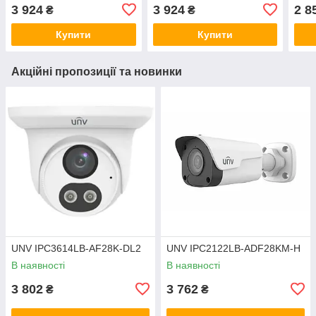
3 924
3 924
2 8
₴
₴
Купити
Купити
Акційні пропозиції та новинки
UNV IPC3614LB-AF28K-DL2
UNV IPC2122LB-ADF28KM-H
В наявності
В наявності
3 802
3 762
₴
₴