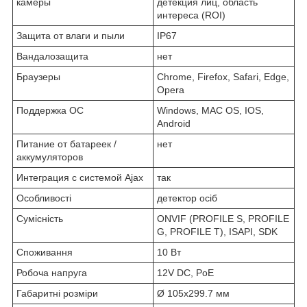
камеры
детекция лиц, область
интереса (ROI)
Защита от влаги и пыли
IP67
Вандалозащита
нет
Браузеры
Chrome, Firefox, Safari, Edge,
Opera
Поддержка ОС
Windows, MAC OS, IOS,
Android
Питание от батареек /
нет
аккумуляторов
Интеграция с системой Ajax
так
Особливості
детектор осіб
Сумісність
ONVIF (PROFILE S, PROFILE
G, PROFILE T), ISAPI, SDK
Споживання
10 Вт
Робоча напруга
12V DC, PoE
Габаритні розміри
Ø 105х299.7 мм