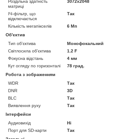
Роздільна здатність
3072x2048
матриці
ІЧ-фільтр, що
Так
відключається
Кількість мегапікселів
6 Мп
Об'єктив
Тип об'єктива
Монофокальний
Світлосила об'єктива
1.2 F
Фокусна відстань
4 мм
Кут огляду по горизонталі
78 град.
Робота з зображенням
WDR
Так
DNR
3D
BLC
Так
Виявлення руху
Так
Інтерфейси
Аудиовихід
Ні
Порт для SD-карти
Так
Загальні