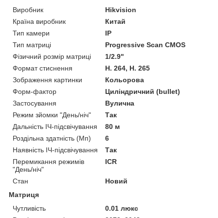
Виробник
Hikvision
Країна виробник
Китай
Тип камери
IP
Тип матриці
Progressive Scan CMOS
Фізичний розмір матриці
1/2.9"
Формат стиснення
H. 264, H. 265
Зображення картинки
Кольорова
Форм-фактор
Циліндричний (bullet)
Застосування
Вулична
Режим зйомки "День/ніч"
Так
Дальність ІЧ-підсвічування
80 м
Роздільна здатність (Мп)
6
Наявність ІЧ-підсвічування
Так
Перемикання режимів
ICR
"День/ніч"
Стан
Новий
Матриця
Чутливість
0.01 люкс