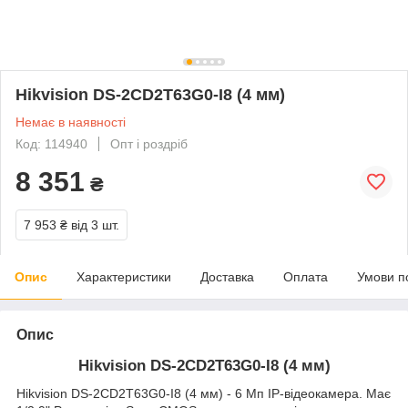
Hikvision DS-2CD2T63G0-I8 (4 мм)
Немає в наявності
Код: 114940
Опт і роздріб
8 351
₴
7 953 ₴
від 3 шт.
Опис
Характеристики
Доставка
Оплата
Умови п
Опис
Hikvision DS-2CD2T63G0-I8 (4 мм)
Hikvision DS-2CD2T63G0-I8 (4 мм) - 6 Мп IP-відеокамера. Має