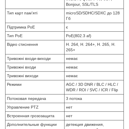
Bonjour, SSL/TLS
Тип карт пам'яті
microSD/SDHC/SDXC до 128
Гб
Підтримка PoE
є
Тип PoE
PoE(802.3 af)
Відео стиснення
H. 264, H. 264+, H. 265, H.
265+
Тривожні входи-виходи
немає
Тривожні входи
немає
Тривожні виходи
немає
Режими
AGC / 3D DNR / BLC / HLC /
WDR / ROI / SVC / ICR / Flip
Потоковая передача
3 потока
Управление PTZ
нет
Встроенная грозозащита
нет
Дополнительные функции
детекция движения,