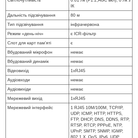
Світлочутливість
0.01 Лк (F1.2,AGC вкл), 0 Лк з
ІК
Дальність підсвічування
80 м
Тип підсвічування
інфрачервона
Режим «день-ніч»
є ICR-фільтр
Слот для карт пам'яті
є
Вбудований мікрофон
немає
Вбудований динамік
немає
Відеовихід
1xRJ45
Аудіовходи
немає
Аудіовихіди
немає
Мережевий вихід
1xRJ45
Мережевий інтерфейс
1 RJ45 10M/100M, TCP/IP,
UDP, ICMP, HTTP, HTTPS,
FTP, DHCP, DNS, DDNS, RTP,
RTSP, RTCP, PPPoE, NTP,
UPnP, SMTP, SNMP, IGMP,
802.1 X, QoS, IPv6, UDP,