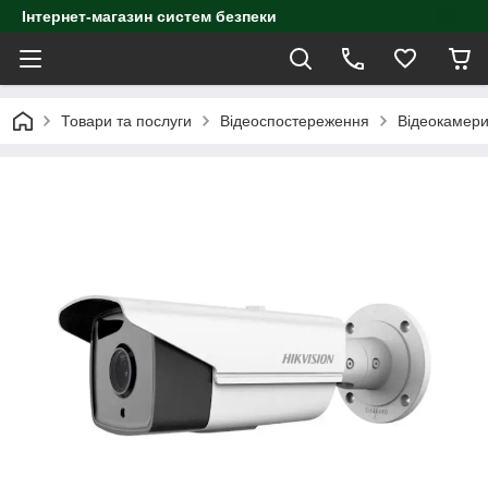
Інтернет-магазин систем безпеки
Товари та послуги
Відеоспостереження
Відеокамер