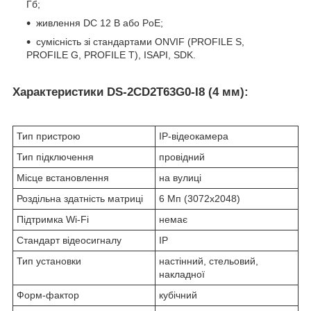
Гб;
живлення DC 12 В або PoE;
сумісність зі стандартами ONVIF (PROFILE S,
PROFILE G, PROFILE T), ISAPI, SDK.
Характеристики DS-2CD2T63G0-I8 (4 мм)
:
Тип пристрою
IP-відеокамера
Тип підключення
провідний
Місце встановлення
на вулиці
Роздільна здатність матриці
6 Мп (3072х2048)
Підтримка Wi-Fi
немає
Стандарт відеосигналу
IP
Тип установки
настінний, стельовий,
накладної
Форм-фактор
кубічний