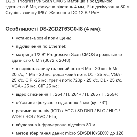
1/2.9" Progressive Scan CMOS матрицю з роздільною
здатністю 6 Мп, фокусна відстань 4 мм, ІЧ-підсвічування 80 м.
Ступінь захисту IP67. Живлення DC 12 В / PoE.
Особливості DS-2CD2T63G0-I8 (4 мм):
установка зовні приміщень;
підключення по Ethernet;
матриця 1/2.9" Progressive Scan CMOS з роздільною
здатністю 6 Мп (3072 х 2048);
швидкість запису головний потік 6 Мп - 20 к/с, 5 Мп -
20 к/с, 4 Мп - 20 к/с; додатковий потік D1 - 25 к/с, VGA -
25 к/с, CIF -25 к/с, третій потік 720р - 25 к/с, D1 - 25 к/с,
VGA - 25 к/с, CIF 25 к/с;
відео стиснення H. 264 / H. 264+ / H. 265 / H. 265+;
об'єктив з фокусною відстанню 4 мм
(кут 78°);
режими день-ніч (ICR) / АGC / 3D DNR / BLC / HLC /
WDR / ROI / SVC / Flip;
вбудована інфрачервона підсвітка 80 м;
метод зберігання даних micro SD/SDHC/SDXC до 128