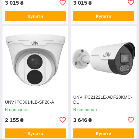
3 015
3 015
₴
₴
Купити
Купити
UNV IPC2122LE-ADF28KMC-
UNV IPC3614LB-SF28-A
DL
В наявності
В наявності
2 155
3 646
₴
₴
Купити
Купити