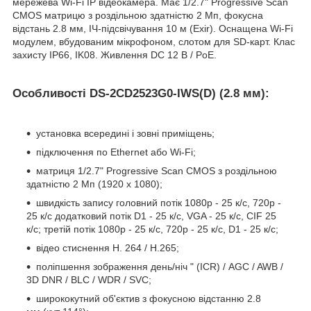
мережева Wi-Fi IP відеокамера. Має 1/2.7" Progressive Scan
CMOS матрицю з роздільною здатністю
2 Мп, фокусна
відстань 2.8 мм, ІЧ-підсвічування 10 м (Exir). Оснащена Wi-Fi
модулем, вбудованим мікрофоном, слотом для SD-карт. Клас
захисту IP66, IK08. Живлення DC 12 В / PoE.
Особливості DS-2CD2523G0-IWS(D) (2.8 мм):
установка всередині і зовні приміщень;
підключення по Ethernet або Wi-Fi;
матриця 1/2.7" Progressive Scan CMOS з роздільною
здатністю
2 Мп (1920 x 1080);
швидкість запису головний потік 1080р - 25 к/с, 720р -
25 к/с додатковий потік D1 - 25 к/с, VGA - 25 к/с, CIF 25
к/с; третій потік 1080р - 25 к/с, 720р - 25 к/с, D1 - 25 к/с;
відео стиснення H. 264 / Н.265;
поліпшення зображення день/ніч " (ICR) / AGC / AWB /
3D DNR / BLC / WDR / SVC;
ширококутний об'єктив з фокусною відстанню 2.8