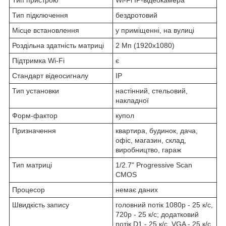
Тип підключення
бездротовий
Місце встановлення
у приміщенні, на вулиці
Роздільна здатність матриці
2 Мп (1920х1080)
Підтримка Wi-Fi
є
Стандарт відеосигналу
IP
Тип установки
настінний, стельовий,
накладної
Форм-фактор
купол
Призначення
квартира, будинок, дача,
офіс, магазин, склад,
виробництво, гараж
Тип матриці
1/2.7" Progressive Scan
CMOS
Процесор
немає даних
Швидкість запису
головний потік 1080р - 25 к/с,
720р - 25 к/с; додатковий
потік D1 - 25 к/с, VGA - 25 к/с,