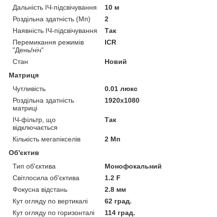
Дальність ІЧ-підсвічування
10 м
Роздільна здатність (Мп)
2
Наявність ІЧ-підсвічування
Так
Перемикання режимів
ICR
"День/ніч"
Стан
Новий
Матриця
Чутливість
0.01 люкс
Роздільна здатність
1920x1080
матриці
ІЧ-фільтр, що
Так
відключається
Кількість мегапікселів
2 Мп
Об'єктив
Тип об'єктива
Монофокальний
Світлосила об'єктива
1.2 F
Фокусна відстань
2.8 мм
Кут огляду по вертикалі
62 град.
Кут огляду по горизонталі
114 град.