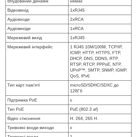
Вбудований динамік
немає
Відеовихід
1xRJ45
Аудіовходи
2xRCA
Аудіовихіди
1xRCA
Мережевий вихід
1xRJ45
Мережевий інтерфейс
1 RJ45 10M/100M, TCP/IP,
ICMP, HTTP, HTTPS, FTP,
DHCP, DNS, DDNS, RTP,
RTSP, RTCP, PPPoE, NTP,
UPnP™, SMTP, SNMP, IGMP,
QoS, IPv6
Тип карт пам'яті
microSD/SDHC/SDXC до
128Гб
Підтримка PoE
є
Тип PoE
PoE (802.3 af)
Відео стиснення
H. 264, 265 H.
Тривожні входи-виходи
є
Тривожні входи
1