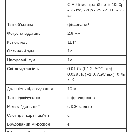
CIF 25 к/с; третій потік 1080р
- 25 к/с, 720р - 25 к/с, D1 - 25
к/с
Тип об'єктива
фіксований
Фокусна відстань
2.8 мм
Кут огляду
114°
Оптичний зум
1x
Цифровий зум
1x
Світлочутливість
0.01 Лк (F1.2, AGC вкл),
0.028 Лк (F2.0, AGC вкл), 0 Лк
з ІК
Дальність підсвічування
10 м
Тип підсвічування
інфрачервона
Режим "день-ніч"
є ICR-фільтр
Слот для карт пам'яті
є
Вбудований мікрофон
є