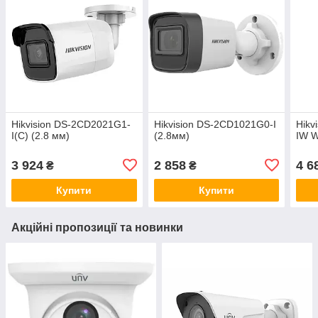
Hikvision DS-2CD2021G1-
Hikvision DS-2CD1021G0-I
Hikv
I(C) (2.8 мм)
(2.8мм)
IW W
3 924
2 858
4 6
₴
₴
Купити
Купити
Акційні пропозиції та новинки