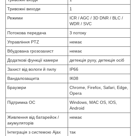
Тривожні виходи
1
Режими
ICR / AGC / 3D DNR / BLC /
WDR / SVC
Потокова передача
3 потоку
Управління PTZ
немає
Вбудована грозозахист
немає
Додаткові функції камери
детекція руху, детекція осіб
Захист від вологи й пилу
IP66
Вандалозащита
IK08
Браузери
Chrome, Firefox, Safari, Edge,
Opera
Підтримка ОС
Windows, MAC OS, IOS,
Android
Живлення від батарейок /
немає
акумуляторів
Інтеграція з системою Ajax
так