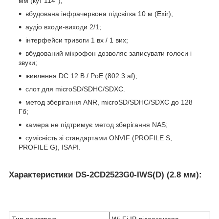
мм
(кут 114°);
вбудована інфрачервона підсвітка 10 м (Exir);
аудіо входи-виходи 2/1;
інтерфейси тривоги 1 вх / 1 вих;
вбудований мікрофон дозволяє записувати голоси і
звуки;
живлення DC 12 В / PoE (802.3 af);
слот для microSD/SDHC/SDXC.
метод зберігання ANR, microSD/SDHC/SDXC до 128
Гб;
камера не підтримує метод зберігання NAS;
сумісність зі стандартами ONVIF (PROFILE S,
PROFILE G), ISAPI.
Характеристики DS-2CD2523G0-IWS(D) (2.8 мм):
Тип пристрою
Wi-Fi IP-відеокамера