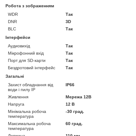
Робота з зображенням
WDR
Так
DNR
3D
BLC
Так
Інтерфейси
Аудиовихід
Так
Мікрофонний вхід
Так
Порт для SD-карти
Так
Бездротовий інтерфейс
Так
Загальні
Захист обладнання від
IP66
води і пилу IP
Живлення
Мережа 12В
Напруга
12 В
Мінімальна робоча
-30 град.
температура
Максимальна робоча
60 град.
температура
Довжина
110 мм