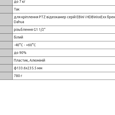
до 7 кг
Так
для кріплення PTZ відеокамер серій EBW і HDBWxxExx бре
Dahua
різьблення G1 1/2"
білий
-40°С - +60°С
до 90%
Пластик, Алюміній
ф133.6x235.5 мм
780 г