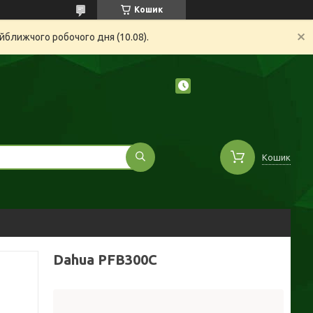
Кошик
йближчого робочого дня (10.08).
Кошик
Dahua PFB300C