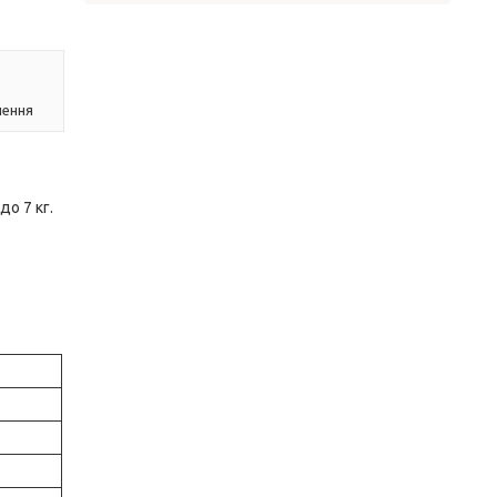
лення
о 7 кг.