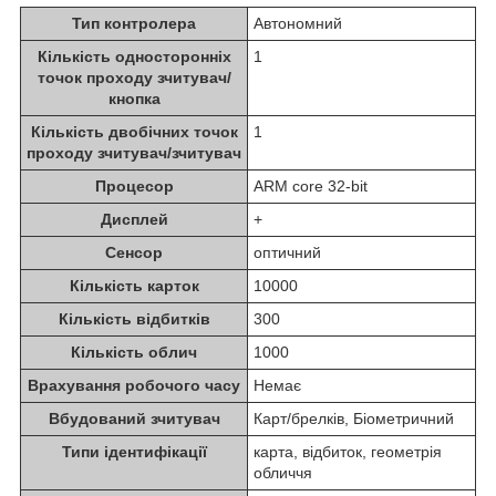
Тип контролера
Автономний
Кількість односторонніх
1
точок проходу зчитувач/
кнопка
Кількість двобічних точок
1
проходу зчитувач/зчитувач
Процесор
ARM core 32-bit
Дисплей
+
Сенсор
оптичний
Кількість карток
10000
Кількість відбитків
300
Кількість облич
1000
Врахування робочого часу
Немає
Вбудований зчитувач
Карт/брелків, Біометричний
Типи ідентифікації
карта, відбиток, геометрія
обличчя