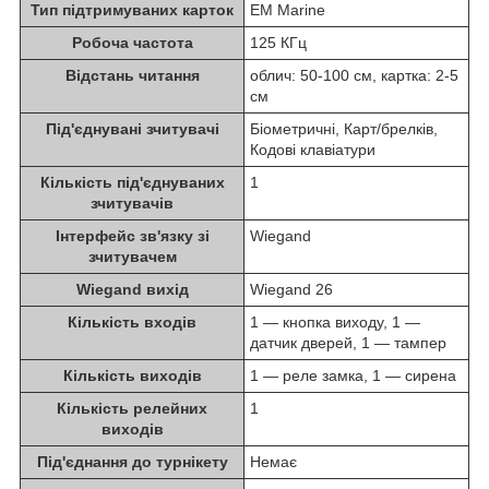
Тип підтримуваних карток
EM Marine
Робоча частота
125 КГц
Відстань читання
облич: 50-100 см, картка: 2-5
см
Під'єднувані зчитувачі
Біометричні, Карт/брелків,
Кодові клавіатури
Кількість під'єднуваних
1
зчитувачів
Інтерфейс зв'язку зі
Wiegand
зчитувачем
Wiegand вихід
Wiegand 26
Кількість входів
1 — кнопка виходу, 1 —
датчик дверей, 1 — тампер
Кількість виходів
1 — реле замка, 1 — сирена
Кількість релейних
1
виходів
Під'єднання до турнікету
Немає