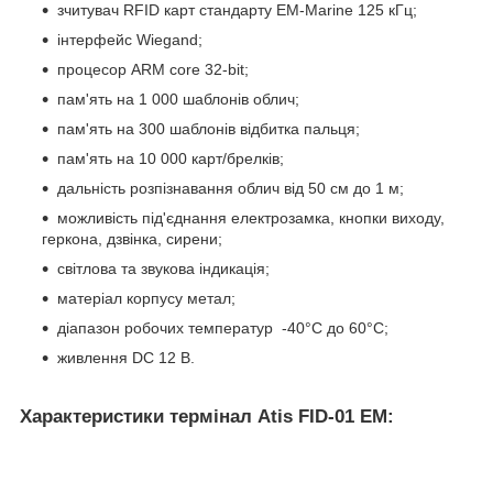
зчитувач RFID карт стандарту EM-Marine 125 кГц;
інтерфейс Wiegand;
процесор ARM core 32-bit;
пам'ять на 1 000 шаблонів облич;
пам'ять на 300 шаблонів відбитка пальця;
пам'ять на 10 000 карт/брелків;
дальність розпізнавання облич від 50 см до 1 м;
можливість під'єднання електрозамка, кнопки виходу,
геркона, дзвінка, сирени;
світлова та звукова індикація;
матеріал корпусу метал;
діапазон робочих температур -40°С до 60°С;
живлення DC 12 В.
Характеристики термінал Atis FID-01 EM: