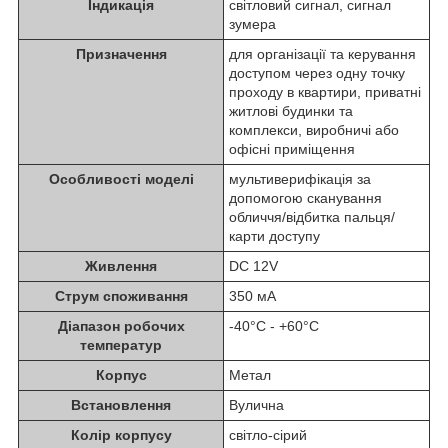
Індикація
світловий сигнал, сигнал
зумера
Призначення
для організації та керування
доступом через одну точку
проходу в квартири, приватні
житлові будинки та
комплекси, виробничі або
офісні приміщення
Особливості моделі
мультиверифікація за
допомогою сканування
обличчя/відбитка пальця/
карти доступу
Живлення
DC 12V
Струм споживання
350 мА
Діапазон робочих
-40°С - +60°С
температур
Корпус
Метал
Встановлення
Вулична
Колір корпусу
світло-сірий