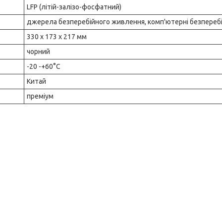
LFP (літій-залізо-фосфатний)
джерела безперебійного живлення, комп'ютерні безпереб
330 х 173 х 217 мм
чорний
-20 -+60°C
Китай
преміум