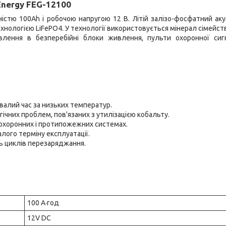
 Energy FEG-12100
ністю 100Ah і робочою напругою 12 В. Літій залізо-фосфатний ак
нологією LiFePO4. У технології використовується мінерал сімейств
влення в безперебійні блоки живлення, пульти охоронної сигна
валий час за низьких температур.
ічних проблем, пов'язаних з утилізацією кобальту.
охоронних і протипожежних системах.
лого терміну експлуатації.
ть циклів перезаряджання.
100 А·год
12V DC