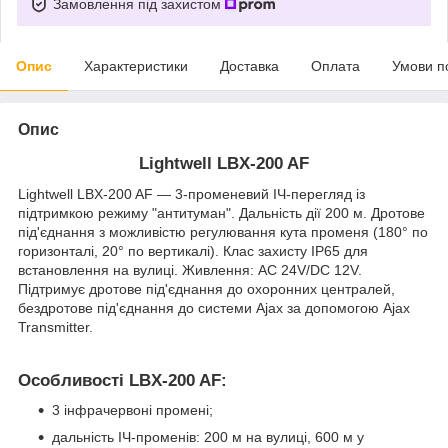
Замовлення під захистом
Опис
Характеристики
Доставка
Оплата
Умови п
Опис
Lightwell LBX-200 AF
Lightwell LBX-200 AF — 3-променевий ІЧ-перегляд із
підтримкою режиму "антитуман". Дальність дії 200 м. Дротове
під'єднання з можливістю регулювання кута променя (180° по
горизонталі, 20° по вертикалі). Клас захисту IP65 для
встановлення на вулиці. Живлення: AC 24V/DC 12V.
Підтримує дротове під'єднання до охоронних централей,
бездротове під'єднання до системи Ajax за допомогою Ajax
Transmitter.
Особливості LBX-200 AF:
3 інфрачервоні промені;
дальність ІЧ-променів: 200 м на вулиці, 600 м у