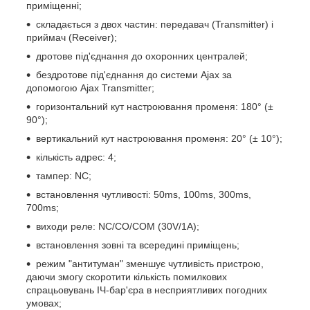
приміщенні;
складається з двох частин: передавач (Transmitter) і
приймач (Receiver);
дротове під'єднання до охоронних централей;
бездротове під'єднання до системи Ajax за
допомогою Ajax Transmitter;
горизонтальний кут настроювання променя: 180° (±
90°);
вертикальний кут настроювання променя: 20° (± 10°);
кількість адрес: 4;
тампер: NC;
встановлення чутливості: 50ms, 100ms, 300ms,
700ms;
виходи реле: NC/CO/COM (30V/1A);
встановлення зовні та всередині приміщень;
режим "антитуман" зменшує чутливість пристрою,
даючи змогу скоротити кількість помилкових
спрацьовувань ІЧ-бар'єра в несприятливих погодних
умовах;