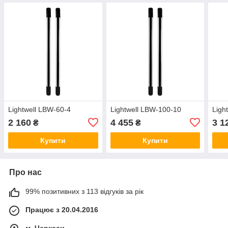
Lightwell LBW-60-4
Lightwell LBW-100-10
Ligh
2 160
4 455
3 1
₴
₴
Купити
Купити
Про нас
99% позитивних з 113 відгуків за рік
Працює з 20.04.2016
м. Черкаси