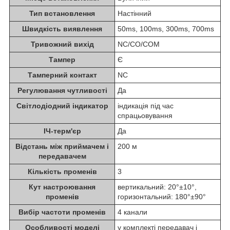
Тип встановлення
Настінний
Швидкість виявлення
50ms, 100ms, 300ms, 700ms
Тривожний вихід
NC/CO/COM
Тампер
Є
Тамперний контакт
NC
Регулювання чутливості
Да
Світлодіодний індикатор
індикація під час
спрацьовування
ІЧ-терм'єр
Да
Відстань між приймачем і
200 м
передавачем
Кількість променів
3
Кут настроювання
вертикальний: 20°±10°,
променів
горизонтальний: 180°±90°
Вибір частоти променів
4 канали
Особливості моделі
у комплекті передавач і