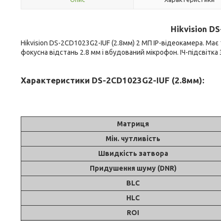
Hikvision D
Hikvision DS-2CD1023G2-IUF (2.8мм) 2 МП IP-відеокамера. Ма
фокусна відстань 2.8 мм і вбудований мікрофон. ІЧ-підсвітка 
Характеристики DS-2CD1023G2-IUF (2.8мм):
Матриця
Мін. чутливість
Швидкість затвора
Придушення шуму (DNR)
BLC
HLC
ROI