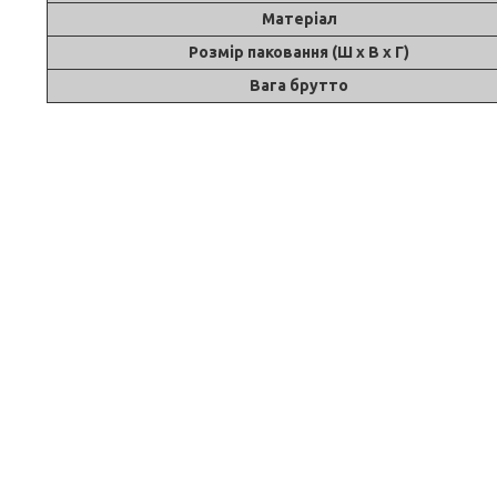
Матеріал
Розмір паковання (Ш х В х Г)
Вага брутто