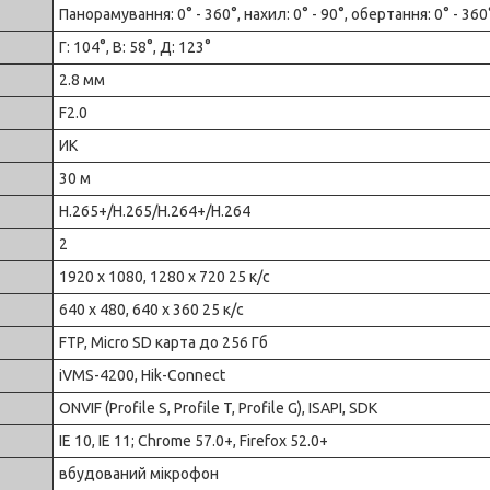
Панорамування: 0° - 360°, нахил: 0° - 90°, обертання: 0° - 360
Г: 104°, В: 58°, Д: 123°
2.8 мм
F2.0
ИК
30 м
H.265+/H.265/H.264+/H.264
2
1920 х 1080, 1280 х 720 25 к/с
640 х 480, 640 х 360 25 к/с
FTP, Micro SD карта до 256 Гб
iVMS-4200, Hik-Connect
ONVIF (Profile S, Profile T, Profile G), ISAPI, SDK
IE 10, IE 11; Chrome 57.0+, Firefox 52.0+
вбудований мікрофон