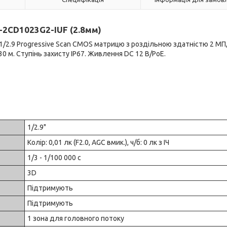
S-2CD1023G2-IUF (2.8мм)
є 1/2.9 Progressive Scan CMOS матрицю з роздільною здатністю 2 МП
30 м. Ступінь захисту IP67. Живлення DC 12 В/PoE.
1/2.9"
Колір: 0,01 лк (F2.0, AGC вмик.), ч/б: 0 лк з ІЧ
1/3 - 1/100 000 с
3D
Підтримують
Підтримують
1 зона для головного потоку