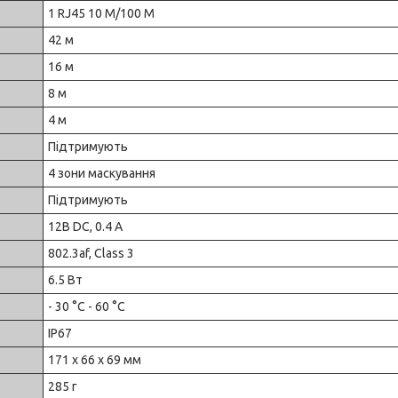
1 RJ45 10 M/100 M
42 м
16 м
8 м
4 м
Підтримують
4 зони маскування
Підтримують
12В DC, 0.4 A
802.3af, Class 3
6.5 Вт
- 30 °C - 60 °C
IP67
171 х 66 х 69 мм
285 г