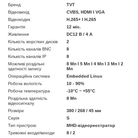
Бренд
TVT
Відеовихід
CVBS, HDMI І VGA
Відеокодек
H.265+ І H.265
Гарантія
12 міс.
Живлення
DC12 В / 4 А
Кількість жорстких дисків
2
Кількість каналів BNC
8
Кількість каналів IP
8
Можливі роздільні
8 Мп І 5 Мп І 4 Мп І 3 Мп І 2
здатності запису
Мп
Операційна система
Embedded Linux
Робоча вологість
10 - 90%
Робоча температура
-10°C ~ +55°C
Роздільна здатність
8 Мп
відеосигналу
Розміри
380 / 268 / 45 мм
Серія
S
Тип пристрою
MHD-відеореєстратор
Тривожні входи/виходи
8 / 2