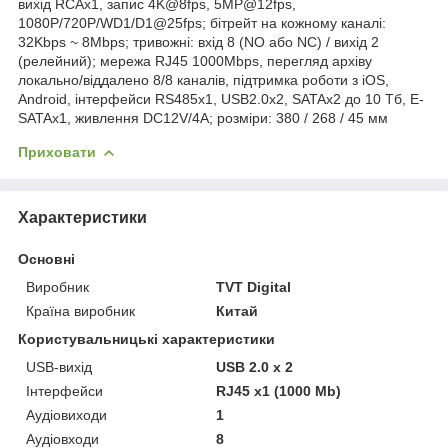
вихід RCAx1, запис 4K@8fps, 5MP@12fps,
1080P/720P/WD1/D1@25fps; бітрейт на кожному каналі:
32Kbps ~ 8Mbps; тривожні: вхід 8 (NO або NC) / вихід 2
(релейний); мережа RJ45 1000Mbps, перегляд архіву
локально/віддалено 8/8 каналів, підтримка роботи з iOS,
Android, інтерфейси RS485х1, USB2.0х2, SATAx2 до 10 Тб, E-
SATAx1, живлення DC12V/4A; розміри: 380 / 268 / 45 мм
Приховати
Характеристики
Основні
Виробник
TVT Digital
Країна виробник
Китай
Користувальницькі характеристики
USB-вихід
USB 2.0 x 2
Інтерфейси
RJ45 x1 (1000 Mb)
Аудіовиходи
1
Аудіовходи
8