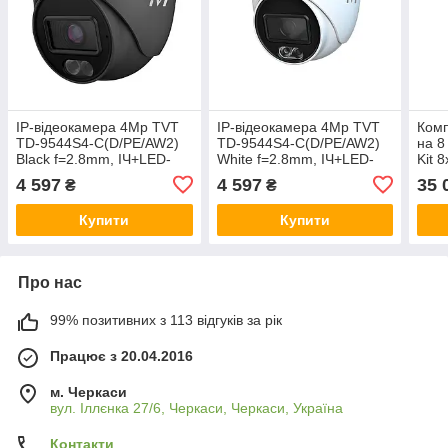
IP-відеокамера 4Mp TVT
IP-відеокамера 4Mp TVT
Комп
TD-9544S4-C(D/PE/AW2)
TD-9544S4-C(D/PE/AW2)
на 8
Black f=2.8mm, ІЧ+LED-
White f=2.8mm, ІЧ+LED-
Kit 
підсвічування, з
підсвічування, з
купо
4 597
4 597
35 
₴
₴
мікрофоном (77-00331)
мікрофоном (77-00325)
віде
6Mp 
Купити
Купити
Про нас
99% позитивних з 113 відгуків за рік
Працює з 20.04.2016
м. Черкаси
вул. Іллєнка 27/6, Черкаси, Черкаси, Україна
Контакти