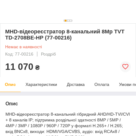
MHD-відеореєстратор 8-канальний 8Mp TVT
TD-2708BE-HP (77-00216)
Немає в наявності
Код: 77-00216
Роздріб
11 070
₴
Опис
Характеристики
Доставка
Оплата
Умови п
Опис
MHD-відеореєстратор 8-канальний гібридний АHD/HD-TVI/CVI
+ 8 каналів IP; підтримка роздільної здатності 8MP / 5MP /
4MP / 3MP / 1080P / 960P / 720P у форматі H.265+ / H.265;
вхід BNCx8, виходи: HDMI/VGA/CVBS, аудіо: вхід RCAx8 /