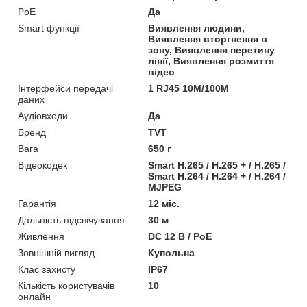
PoE
Да
Smart функції
Виявлення людини,
Виявлення вторгнення в
зону, Виявлення перетину
лінії, Виявлення розмиття
відео
Інтерфейси передачі
1 RJ45 10M/100M
даних
Аудіовходи
Да
Бренд
TVT
Вага
650 г
Відеокодек
Smart H.265 / H.265 + / H.265 /
Smart H.264 / H.264 + / H.264 /
MJPEG
Гарантія
12 міс.
Дальність підсвічування
30 м
Живлення
DC 12 В / PoE
Зовнішній вигляд
Купольна
Клас захисту
IP67
Кількість користувачів
10
онлайн