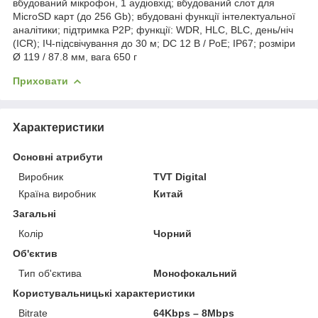
вбудований мікрофон, 1 аудіовхід; вбудований слот для
MicroSD карт (до 256 Gb); вбудовані функції інтелектуальної
аналітики; підтримка P2P; функції: WDR, HLC, BLC, день/ніч
(ICR); ІЧ-підсвічування до 30 м; DC 12 В / PoE; IP67; розміри
Ø 119 / 87.8 мм, вага 650 г
Приховати
Характеристики
Основні атрибути
Виробник
TVT Digital
Країна виробник
Китай
Загальні
Колір
Чорний
Об'єктив
Тип об'єктива
Монофокальний
Користувальницькі характеристики
Bitrate
64Kbps – 8Mbps