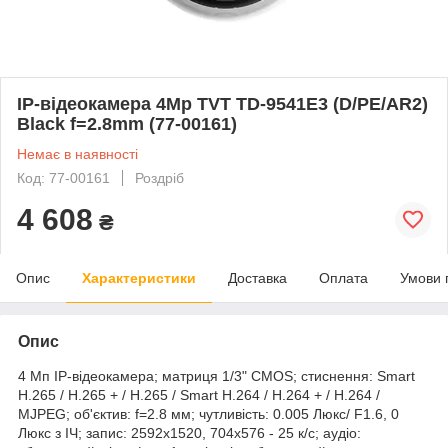
IP-відеокамера 4Mp TVT TD-9541E3 (D/PE/AR2)
Black f=2.8mm (77-00161)
Немає в наявності
Код: 77-00161
Роздріб
4 608
₴
Опис
Характеристики
Доставка
Оплата
Умови 
Опис
4 Мп IP-відеокамера; матриця 1/3" CMOS; стиснення: Smart
H.265 / H.265 + / H.265 / Smart H.264 / H.264 + / H.264 /
MJPEG; об'єктив: f=2.8 мм; чутливість: 0.005 Люкс/ F1.6, 0
Люкс з ІЧ; запис: 2592x1520, 704x576 - 25 к/с; аудіо: