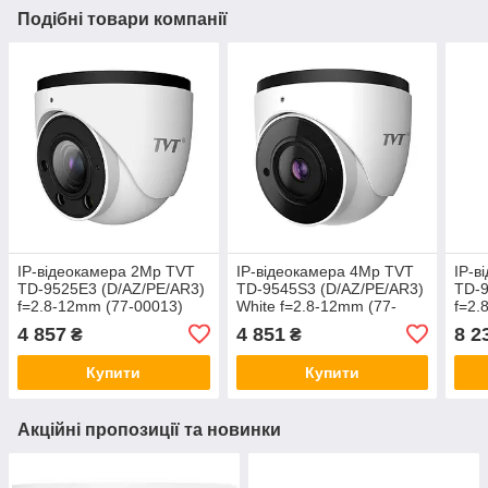
Подібні товари компанії
IP-відеокамера 2Mp TVT
IP-відеокамера 4Mp TVT
IP-в
TD-9525E3 (D/AZ/PE/AR3)
TD-9545S3 (D/AZ/PE/AR3)
TD-9
f=2.8-12mm (77-00013)
White f=2.8-12mm (77-
f=2.
00183)
(77-
4 857
4 851
8 2
₴
₴
Купити
Купити
Акційні пропозиції та новинки