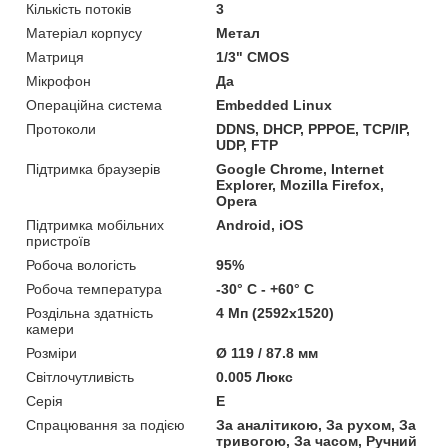
Кількість потоків
3
Матеріал корпусу
Метал
Матриця
1/3" CMOS
Мікрофон
Да
Операційна система
Embedded Linux
Протоколи
DDNS, DHCP, PPPOE, TCP/IP,
UDP, FTP
Підтримка браузерів
Google Chrome, Internet
Explorer, Mozilla Firefox,
Opera
Підтримка мобільних
Android, iOS
пристроїв
Робоча вологість
95%
Робоча температура
-30° C - +60° C
Роздільна здатність
4 Мп (2592x1520)
камери
Розміри
Ø 119 / 87.8 мм
Світлочутливість
0.005 Люкс
Серія
E
Спрацювання за подією
За аналітикою, За рухом, За
тривогою, За часом, Ручний