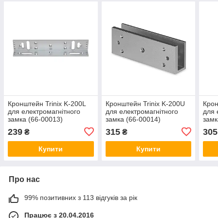
Кронштейн Trinix K-200L
Кронштейн Trinix K-200U
Крон
для електромагнітного
для електромагнітного
для 
замка (66-00013)
замка (66-00014)
замк
239
315
305
₴
₴
Купити
Купити
Про нас
99% позитивних з 113 відгуків за рік
Працює з 20.04.2016