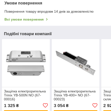
Умови повернення
Повернення товару впродовж 14 днів за домовленістю
Всі умови повернення
Подібні товари компанії
Защіпка електроригельна
Защіпка електроригельна
Защі
Trinix YB-500N NO (67-
Trinix YB-400+ NO (67-
Trin
00016)
00023)
скля
0001
1 325
3 054
2 9
₴
₴