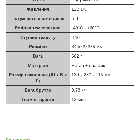
Живлення
12В DC
Потужність споживання
5 Вт
Робоча температура
-40°C - +60°C
Ступінь захисту
IP67
Розміри
84.5×2×255 мм
Вага
682 г
Матеріал
метал + пластик
Розмір паковання (Ш х В х
130 x 280 x 115 мм
Г)
Вага брутто
0.78 кг
Термін гарантії
12 мес.
Приховати