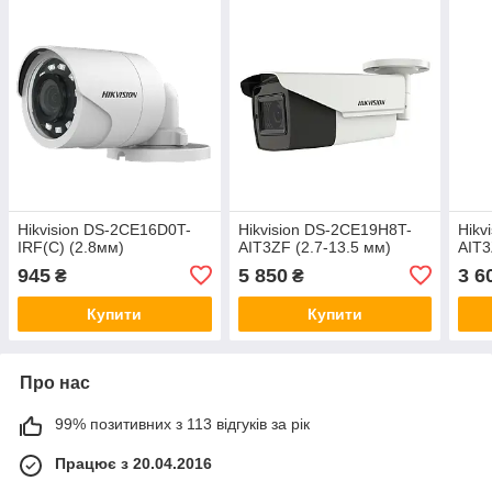
Hikvision DS-2CE16D0T-
Hikvision DS-2CE19H8T-
Hikv
IRF(C) (2.8мм)
AIT3ZF (2.7-13.5 мм)
AIT3
945
5 850
3 6
₴
₴
Купити
Купити
Про нас
99% позитивних з 113 відгуків за рік
Працює з 20.04.2016