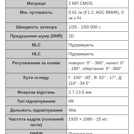
Матриця
2 МП CMOS
Мін. чутливість
0,01 лк (F1.2, AGC ВМИК), 0
лк з ІЧ
Швидкість затвора
1/25 - 1/50 000 с
Придушення шуму (DNR)
2D
BLC
Підтримують
HLC
Підтримують
Регулювання за осями
поворот: 0° - 360°, нахил: 0°
- 180°, обертання: 0° -360°
Кути огляду
Г: 100° -30°, В: 52° - 17°, Д:
116° -34.5°
Фокусна відстань
2.7-13.5 мм
Тип підсвічування
ИК
Дальність підсвічування
40м
Частота кадрів (головний
1920 × 1080 - 25 к/с
потік)
DWDR
Підтримують