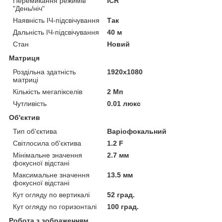
Перемикання режимів
ICR
"День/ніч"
Наявність ІЧ-підсвічування
Так
Дальність ІЧ-підсвічування
40 м
Стан
Новий
Матриця
Роздільна здатність
1920x1080
матриці
Кількість мегапікселів
2 Мп
Чутливість
0.01 люкс
Об'єктив
Тип об'єктива
Варіофокальний
Світлосила об'єктива
1.2 F
Мінімальне значення
2.7 мм
фокусної відстані
Максимальне значення
13.5 мм
фокусної відстані
Кут огляду по вертикалі
52 град.
Кут огляду по горизонталі
100 град.
Робота з зображенням