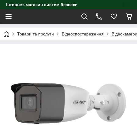
Інтернет-магазин систем безпеки
Товари та послуги
Відеоспостереження
Відеокамер