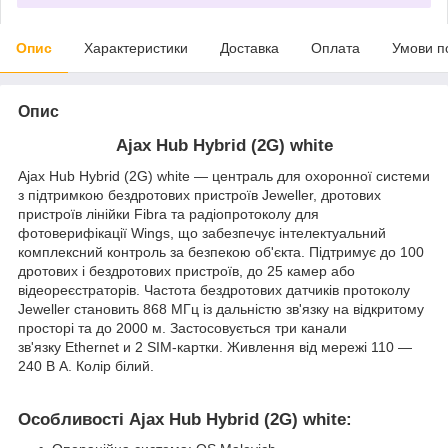
Опис
Характеристики
Доставка
Оплата
Умови п
Опис
Ajax Hub Hybrid (2G) white
Ajax Hub Hybrid (2G) white — централь для охоронної системи
з підтримкою бездротових пристроїв Jeweller, дротових
пристроїв лінійки Fibra та радіопротоколу для
фотоверифікації Wings, що забезпечує інтелектуальний
комплексний контроль за безпекою об'єкта. Підтримує до 100
дротових і бездротових пристроїв, до 25 камер або
відеореєстраторів. Частота бездротових датчиків протоколу
Jeweller становить 868 МГц із дальністю зв'язку на відкритому
просторі та до 2000 м. Застосовується три канали
зв'язку Ethernet и 2 SIM-картки. Живлення від мережі 110 —
240 В A. Колір білий.
Особливості Ajax Hub Hybrid (2G) white: