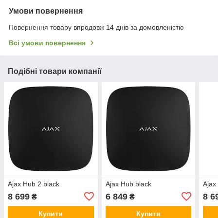
Умови повернення
Повернення товару впродовж 14 днів за домовленістю
Всі умови повернення
Подібні товари компанії
Ajax Hub 2 black
Ajax Hub black
Ajax
8 699
6 849
8 6
₴
₴
Купити
Купити