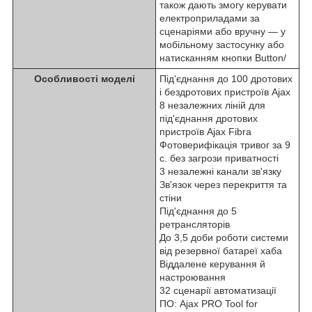
також дають змогу керувати
електроприладами за
сценаріями або вручну — у
мобільному застосунку або
натисканням кнопки Button/
Особливості моделі
Під'єднання до 100 дротових
і бездротових пристроїв Ajax
8 незалежних ліній для
під'єднання дротових
пристроїв Ajax Fibra
Фотоверифікація тривог за 9
с. без загрози приватності
3 незалежні канали зв'язку
Зв'язок через перекриття та
стіни
Під'єднання до 5
ретрансляторів
До 3,5 доби роботи системи
від резервної батареї хаба
Віддалене керування й
настроювання
32 сценарії автоматизації
ПО: Ajax PRO Tool for