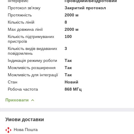
Інтерфейс
Провідний/Бездротовий
Протокол зв'язку
Закритий протокол
Протяжність
2000 м
Кількість ліній
8
Max довжина лінії
2000 м
Кількість підтримуваних
100
пристроїв
Кількість видів видаваних
3
повідомлень
Індикація режиму роботи
Так
Можливість розширення
Так
Можливість для інтеграції
Так
Стан
Новий
Робоча частота
868 МГц
Приховати
Умови доставки
Нова Пошта