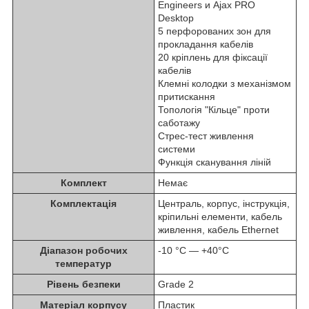
Engineers и Ajax PRO
Desktop
5 перфорованих зон для
прокладання кабелів
20 кріплень для фіксації
кабелів
Клемні колодки з механізмом
притискання
Топологія "Кільце" проти
саботажу
Стрес-тест живлення
системи
Функція сканування ліній
Комплект
Немає
Комплектація
Централь, корпус, інструкція,
кріпильні елементи, кабель
живлення, кабель Ethernet
Діапазон робочих
-10 °C — +40°С
температур
Рівень безпеки
Grade 2
Матеріал корпусу
Пластик