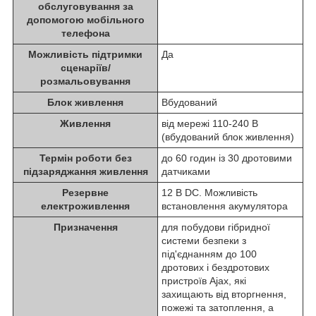
обслуговування за
допомогою мобільного
телефона
Можливість підтримки
Да
сценаріїв/
розмальовування
Блок живлення
Вбудований
Живлення
від мережі 110-240 В
(вбудований блок живлення)
Термін роботи без
до 60 годин із 30 дротовими
підзаряджання живлення
датчиками
Резервне
12 В DC. Можливість
електроживлення
встановлення акумулятора
Призначення
для побудови гібридної
системи безпеки з
під'єднанням до 100
дротових і бездротових
пристроїв Ajax, які
захищають від вторгнення,
пожежі та затоплення, а