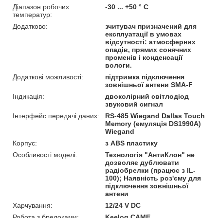
Діапазон робочих
-30 ... +50 ° С
температур:
Додатково:
зчитувач призначений для
експлуатації в умовах
відсутності: атмосферних
опадів, прямих сонячних
променів і конденсації
вологи.
Додаткові можливості:
підтримка підключення
зовнішньої антени SMA-F
Індикація:
двоколірний світлодіод
звуковий сигнал
Інтерфейс передачі даних:
RS-485 Wiegand Dallas Touch
Memory (емуляція DS1990A)
Wiegand
Корпус:
з ABS пластику
Особливості моделі:
Технологія "АнтиКлон" не
дозволяє дублювати
радіобрелки (працює з IL-
100); Наявність роз'єму для
підключення зовнішньої
антени
Харчування:
12/24 V DC
Робота з брелоками:
Keeloq CAME