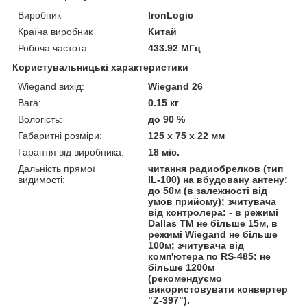
Виробник
IronLogic
Країна виробник
Китай
Робоча частота
433.92 МГц
Користувальницькі характеристики
Wiegand вихід:
Wiegand 26
Вага:
0.15 кг
Вологість:
до 90 %
Габаритні розміри:
125 х 75 х 22 мм
Гарантія від виробника:
18 міс.
Дальність прямої
читання радиобрелков (тип
видимості:
IL-100) на вбудовану антену:
до 50м (в залежності від
умов прийому); зчитувача
від контролера: - в режимі
Dallas TM не більше 15м, в
режимі Wiegand не більше
100м; зчитувача від
комп'ютера по RS-485: не
більше 1200м
(рекомендуємо
використовувати конвертер
"Z-397").