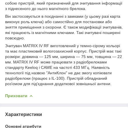
собою пристрій, який призначений для зчитування інформації
з піднесеного до нього магнітного брелока.
Він застосовується в поєднанні з замками (у цьому разі карта
виконує роль ключа) або самостійно для постановки або
зняття приміщення з охорони. Є також модифікації зчитувачів,
які працюють із магнітними ключами. Такі зчитувачі поширені
повсюдно.
Зчитувач MATRIX IV RF виготовлений у темно-сірому кольорі
та має пластиковий вологозахисний корпус. Пристрій має такі
розміри: довжина — 125 мм, ширина — 75 мм, товщина — 22
мм. MATRIX IV RF може працювати з радіобрелоками
стандарту Keeloq і CAME на частоті 433 МГц. Наявність
технології під назвою "АнтиКлон" не дає змогу копіювати
радіобрелоки (працює з IL-100). Пристрій обладнаний
роз'ємом для під'єднання додаткової зовнішньої антени.
Приховати
Характеристики
Основні атрибути