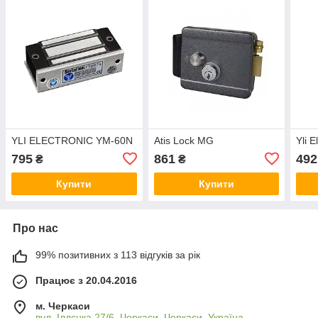
YLI ELECTRONIC YM-60N
Atis Lock MG
Yli 
795
861
492
₴
₴
Купити
Купити
Про нас
99% позитивних з 113 відгуків за рік
Працює з 20.04.2016
м. Черкаси
вул. Іллєнка 27/6, Черкаси, Черкаси, Україна