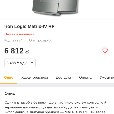
Iron Logic Matrix-IV RF
Немає в наявності
Код: 27794
Опт і роздріб
6 812
₴
6 488 ₴
від 3 шт.
Опис
Характеристики
Доставка
Оплата
Умови п
Опис
Одним із засобів безпеки, що є частиною систем контролю й
керування доступом, що дає змогу віддалено зчитувати
інформацію, є зчитувач брелоків — MATRIX IV RF. Він являє