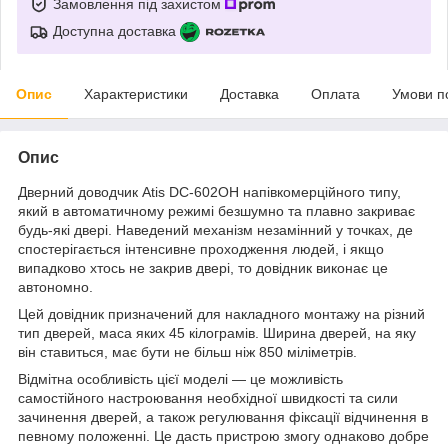
Замовлення під захистом
Доступна доставка
Опис
Характеристики
Доставка
Оплата
Умови п
Опис
Дверний доводчик Atis DC-602OH напівкомерційного типу,
який в автоматичному режимі безшумно та плавно закриває
будь-які двері. Наведений механізм незамінний у точках, де
спостерігається інтенсивне проходження людей, і якщо
випадково хтось не закрив двері, то довідник виконає це
автономно.
Цей довідник призначений для накладного монтажу на різний
тип дверей, маса яких 45 кілограмів. Ширина дверей, на яку
він ставиться, має бути не більш ніж 850 міліметрів.
Відмітна особливість цієї моделі — це можливість
самостійного настроювання необхідної швидкості та сили
зачинення дверей, а також регулювання фіксації відчинення в
певному положенні. Це дасть пристрою змогу однаково добре