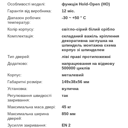
Особливості моделі:
функція Hold-Open (HO)
Гарантія від виробника:
12 міс.
Діапазон робочих
-30 ~ +50 ° С
температур:
Колір корпусу:
світло-сірий білий срібло
Комплектація:
складаний важіль кріплення
декоративна заглушка на
шпиндель монтажна схема
корпус зі шпинделем
Тип дверей:
ліві праві протипожежні
Додатково:
напрацювання на відмову
500000 циклів
Корпус:
металевий
Габаритні розміри:
149x38x56 мм
Установка:
вулична
Регулювання швидкості
так
закривання:
Максимальна маса двері:
45 кг
Максимальна ширина
850 мм
дверей:
Зусилля закривання:
EN 2