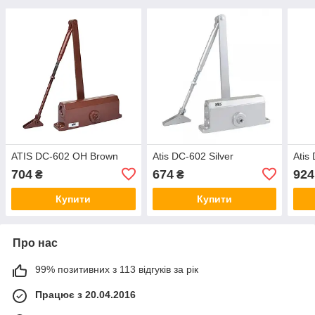
ATIS DC-602 OH Brown
Atis DC-602 Silver
Atis
704
674
924
₴
₴
Купити
Купити
Про нас
99% позитивних з 113 відгуків за рік
Працює з 20.04.2016