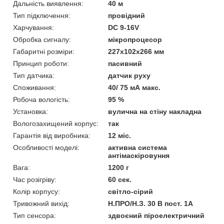
Дальність виявлення:
40 м
Тип підключення:
провідний
Харчування:
DC 9-16V
Обробка сигналу:
мікропроцесор
Габаритні розміри:
227x102x266 мм
Принцип роботи:
пасивний
Тип датчика:
датчик руху
Споживання:
40/ 75 мА макс.
Робоча вологість:
95 %
Установка:
вулична на стіну накладна
Вологозахищений корпус:
так
Гарантія від виробника:
12 міс.
Особливості моделі:
активна система
антімаскіровуння
Вага:
1200 г
Час розігріву:
60 сек.
Колір корпусу:
світло-сірий
Тривожний вихід:
Н.ПРО/Н.З. 30 В пост. 1А
Тип сенсора:
здвоєний піроелектричний