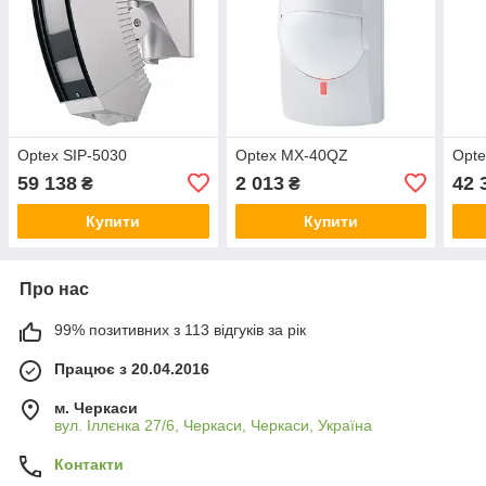
Optex SIP-5030
Optex MX-40QZ
Opte
59 138
2 013
42 
₴
₴
Купити
Купити
Про нас
99% позитивних з 113 відгуків за рік
Працює з 20.04.2016
м. Черкаси
вул. Іллєнка 27/6, Черкаси, Черкаси, Україна
Контакти