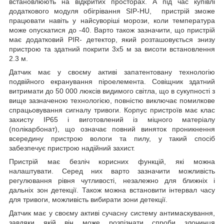
встановлюють на відкритих просторах. А під час купівлі
додаткового модуля обігрівання SIP-HU, пристрій зможе
працювати навіть у найсуворіші морози, коли температура
може опускатися до -40. Варто також зазначити, що пристрій
має додатковий PIR- детектор, який розташовується знизу
пристрою та здатний покрити 3х5 м за висоти встановлення
2.3 м.
Датчик має у своєму активі запатентовану технологію
подвійного екранування піроелемента. Совіщник здатний
витримати до 50 000 люксів видимого світла, що в сукупності з
вище зазначеною технологією, повністю виключає помилкове
спрацьовування сигналу тривоги. Корпус пристроїв має клас
захисту IP65 і виготовлений із міцного матеріалу
(полікарбонат), що означає повний виняток проникнення
всередину пристрою вологи та пилу, у такий спосіб
забезпечує пристрою надійний захист.
Пристрій має безліч корисних функцій, які можна
налаштувати. Серед них варто зазначити можливість
регулювання рівня чутливості, незалежно для ближніх і
дальніх зон детекції. Також можна встановити інтервал часу
для тривоги, можливість вибирати зони детекції.
Датчик має у своєму активі сучасну систему антимаскування,
завдяки якій він може розпізнати спроби злочинця