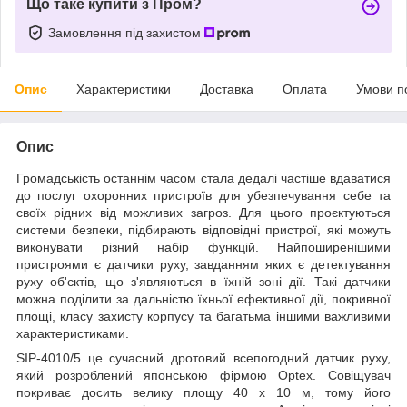
Що таке купити з Пром?
Замовлення під захистом
Опис
Характеристики
Доставка
Оплата
Умови п
Опис
Громадськість останнім часом стала дедалі частіше вдаватися
до послуг охоронних пристроїв для убезпечування себе та
своїх рідних від можливих загроз. Для цього проєктуються
системи безпеки, підбирають відповідні пристрої, які можуть
виконувати різний набір функцій. Найпоширенішими
пристроями є датчики руху, завданням яких є детектування
руху об'єктів, що з'являються в їхній зоні дії. Такі датчики
можна поділити за дальністю їхньої ефективної дії, покривної
площі, класу захисту корпусу та багатьма іншими важливими
характеристиками.
SIP-4010/5 це сучасний дротовий всепогодний датчик руху,
який розроблений японською фірмою Optex. Совіщувач
покриває досить велику площу 40 x 10 м, тому його