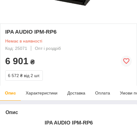
IPA AUDIO IPM-RP6
Немає в наявності
Код: 25071
Опт і роздріб
6 901
₴
6 572 ₴
від 2 шт.
Опис
Характеристики
Доставка
Оплата
Умови п
Опис
IPA AUDIO IPM-RP6