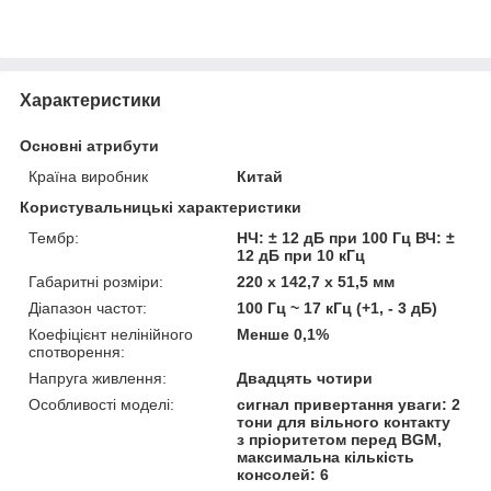
Характеристики
Основні атрибути
Країна виробник
Китай
Користувальницькі характеристики
Тембр:
НЧ: ± 12 дБ при 100 Гц ВЧ: ±
12 дБ при 10 кГц
Габаритні розміри:
220 х 142,7 х 51,5 мм
Діапазон частот:
100 Гц ~ 17 кГц (+1, - 3 дБ)
Коефіцієнт нелінійного
Менше 0,1%
спотворення:
Напруга живлення:
Двадцять чотири
Особливості моделі:
сигнал привертання уваги: 2
тони для вільного контакту
з пріоритетом перед BGM,
максимальна кількість
консолей: 6