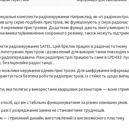
пеціальні комплекти радіокерування. Наприклад, як-от радіоконтр
в цілу серію подібних пристроїв, які функціонують у смузі радіочас
о 4 окремими пристроями. Додаткові функції дають змогу використ
жна вмикати/вимкнення охоронного режиму, також можуть підтрим
екти радіокерування SATEL. Цей брелок працює в радіочастотному
 малопотужних пристроїв і дозволений для використання повсюдно 
 радіопередавача. Різні радіопристрої працюють саме в LPD433: пу
безліцензійні радіостанції...
ою можливе керування одним пристроєм. Для шифрування інформаці
рантується безпека роботи радіопристроїв, їх стійкість щодо вип
оти, яка полягає у використанні кварцових резонаторів — вони спри
посіб, що він стабільно функціонуватиме за різних зовнішніх умов.
в разі її розряджання заміна не становитиме труднощів.
м — і приємний дизайн, виготовлений із високоякісного пластику.