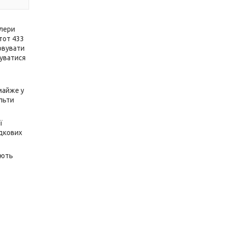
олери
тот 433
овувати
уватися
майже у
льти
ї
адкових
яють