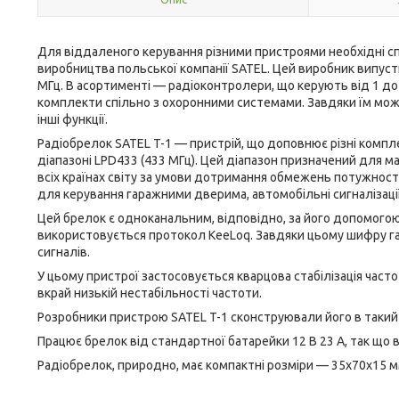
Для віддаленого керування різними пристроями необхідні с
виробництва польської компанії SATEL. Цей виробник випусти
МГц. В асортименті — радіоконтролери, що керують від 1 д
комплекти спільно з охоронними системами. Завдяки їм мо
інші функції.
Радіобрелок SATEL T-1 — пристрій, що доповнює різні компл
діапазоні LPD433 (433 МГц). Цей діапазон призначений для
всіх країнах світу за умови дотримання обмежень потужності
для керування гаражними дверима, автомобільні сигналізації, 
Цей брелок є одноканальним, відповідно, за його допомог
використовується протокол KeeLoq. Завдяки цьому шифру га
сигналів.
У цьому пристрої застосовується кварцова стабілізація част
вкрай низькій нестабільності частоти.
Розробники пристрою SATEL T-1 сконструювали його в такий с
Працює брелок від стандартної батарейки 12 В 23 A, так що 
Радіобрелок, природно, має компактні розміри — 35х70х15 м