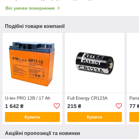
Всі умови повернення
Подібні товари компанії
U-tex PRO 12В / 17 Ah
Full Energy CR123A
Pana
1 642
215
77
₴
₴
Купити
Купити
Акційні пропозиції та новинки