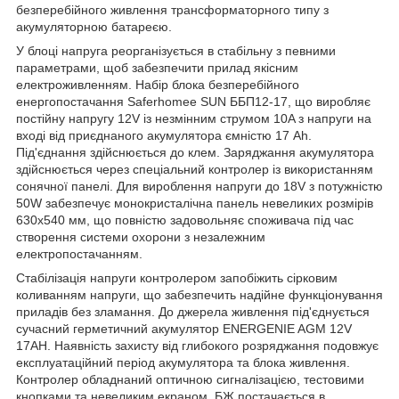
безперебійного живлення трансформаторного типу з
акумуляторною батареєю.
У блоці напруга реорганізується в стабільну з певними
параметрами, щоб забезпечити прилад якісним
електроживленням. Набір блока безперебійного
енергопостачання Saferhomee SUN ББП12-17, що виробляє
постійну напругу 12V із незмінним струмом 10A з напруги на
вході від приєднаного акумулятора ємністю 17 Ah.
Під'єднання здійснюється до клем. Заряджання акумулятора
здійснюється через спеціальний контролер із використанням
сонячної панелі. Для вироблення напруги до 18V з потужністю
50W забезпечує монокристалічна панель невеликих розмірів
630x540 мм, що повністю задовольняє споживача під час
створення системи охорони з незалежним
електропостачанням.
Стабілізація напруги контролером запобіжить сірковим
коливанням напруги, що забезпечить надійне функціонування
приладів без зламання. До джерела живлення під'єднується
сучасний герметичний акумулятор ENERGENIE AGM 12V
17AH. Наявність захисту від глибокого розряджання подовжує
експлуатаційний період акумулятора та блока живлення.
Контролер обладнаний оптичною сигналізацією, тестовими
кнопками та невеликим екраном. БЖ постачається в