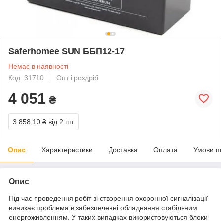
Saferhomee SUN ББП12-17
Немає в наявності
Код: 31710
Опт і роздріб
4 051
₴
3 858,10 ₴
від 2 шт.
Опис
Характеристики
Доставка
Оплата
Умови п
Опис
Під час проведення робіт зі створення охоронної сигналізації
виникає проблема в забезпеченні обладнання стабільним
енергоживленням. У таких випадках використовуються блоки