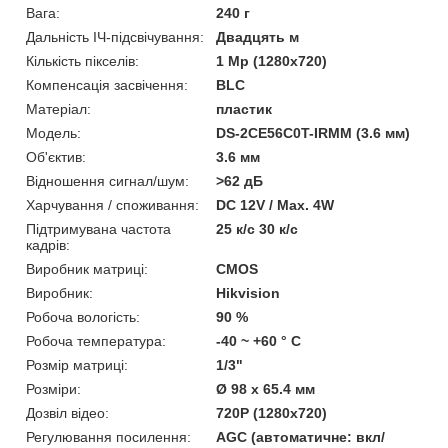
Вага:
240 г
Дальність ІЧ-підсвічування:
Двадцять м
Кількість пікселів:
1 Mp (1280x720)
Компенсація засвічення:
BLC
Матеріал:
пластик
Модель:
DS-2CE56C0T-IRMM (3.6 мм)
Об'єктив:
3.6 мм
Відношення сигнал/шум:
>62 дБ
Харчування / споживання:
DC 12V / Max. 4W
Підтримувана частота
25 к/с 30 к/с
кадрів:
Виробник матриці:
CMOS
Виробник:
Hikvision
Робоча вологість:
90 %
Робоча температура:
-40 ~ +60 ° С
Розмір матриці:
1/3"
Розміри:
Ø 98 x 65.4 мм
Дозвіл відео:
720Р (1280х720)
Регулювання посилення:
AGC (автоматичне: вкл/