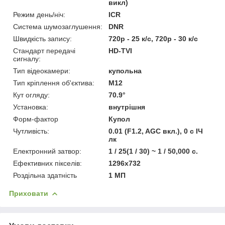
викл)
Режим день/ніч:
ICR
Система шумозаглушення:
DNR
Швидкість запису:
720p - 25 к/с, 720p - 30 к/с
Стандарт передачі
HD-TVI
сигналу:
Тип відеокамери:
купольна
Тип кріплення об'єктива:
M12
Кут огляду:
70.9°
Установка:
внутрішня
Форм-фактор
Купол
Чутливість:
0.01 (F1.2, AGC вкл.), 0 с ІЧ
лк
Електронний затвор:
1 / 25(1 / 30) ~ 1 / 50,000 с.
Ефективних пікселів:
1296x732
Роздільна здатність
1 МП
Приховати