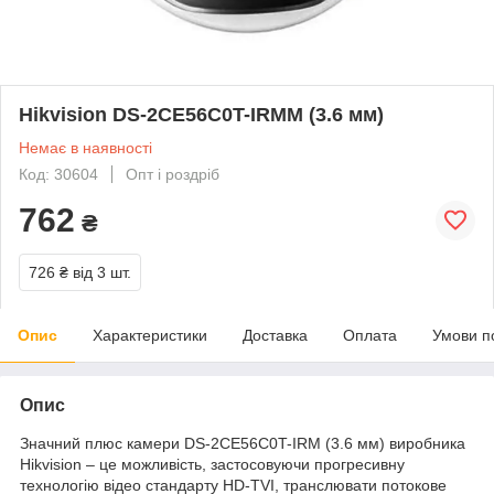
Hikvision DS-2CE56C0T-IRMM (3.6 мм)
Немає в наявності
Код: 30604
Опт і роздріб
762
₴
726 ₴
від 3 шт.
Опис
Характеристики
Доставка
Оплата
Умови п
Опис
Значний плюс камери DS-2CE56C0T-IRM (3.6 мм) виробника
Hikvision – це можливість, застосовуючи прогресивну
технологію відео стандарту HD-TVI, транслювати потокове