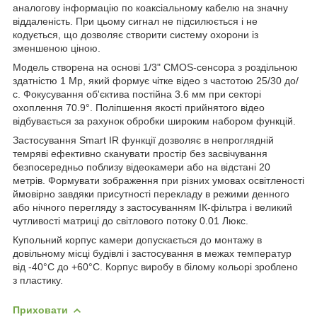
аналогову інформацію по коаксіальному кабелю на значну
віддаленість. При цьому сигнал не підсилюється і не
кодується, що дозволяє створити систему охорони із
зменшеною ціною.
Модель створена на основі 1/3" CMOS-сенсора з роздільною
здатністю 1 Mp, який формує чітке відео з частотою 25/30 до/
с. Фокусування об'єктива постійна 3.6 мм при секторі
охоплення 70.9°. Поліпшення якості прийнятого відео
відбувається за рахунок обробки широким набором функцій.
Застосування Smart IR функції дозволяє в непроглядній
темряві ефективно сканувати простір без засвічування
безпосередньо поблизу відеокамери або на відстані 20
метрів. Формувати зображення при різних умовах освітленості
ймовірно завдяки присутності перекладу в режими денного
або нічного перегляду з застосуванням ІК-фільтра і великий
чутливості матриці до світлового потоку 0.01 Люкс.
Купольний корпус камери допускається до монтажу в
довільному місці будівлі і застосування в межах температур
від -40°С до +60°С. Корпус виробу в білому кольорі зроблено
з пластику.
Приховати