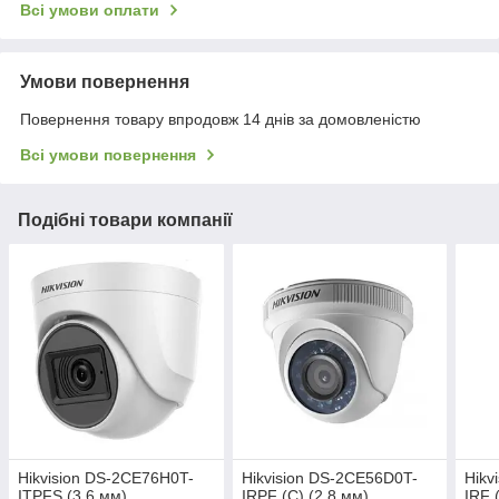
Всі умови оплати
Умови повернення
Повернення товару впродовж 14 днів за домовленістю
Всі умови повернення
Подібні товари компанії
Hikvision DS-2CE76H0T-
Hikvision DS-2CE56D0T-
Hikv
ITPFS (3.6 мм)
IRPF (C) (2.8 мм)
IRF 