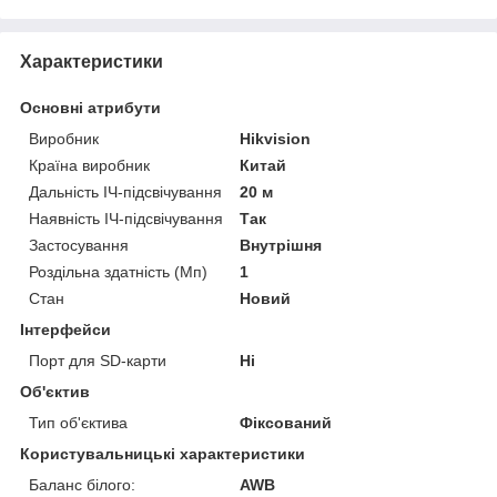
Характеристики
Основні атрибути
Виробник
Hikvision
Країна виробник
Китай
Дальність ІЧ-підсвічування
20 м
Наявність ІЧ-підсвічування
Так
Застосування
Внутрішня
Роздільна здатність (Мп)
1
Стан
Новий
Інтерфейси
Порт для SD-карти
Ні
Об'єктив
Тип об'єктива
Фіксований
Користувальницькі характеристики
Баланс білого:
AWB