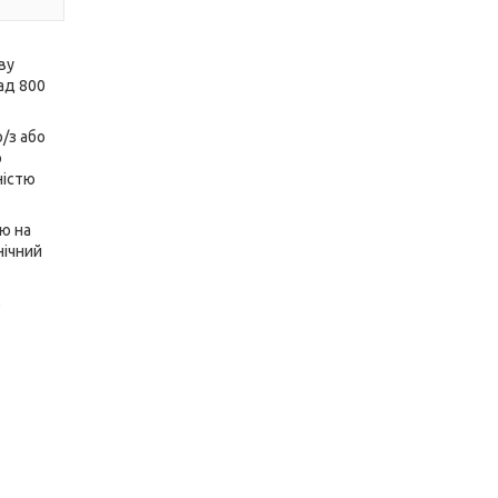
ву
ад 800
/з або
о
ністю
ю на
нічний
з