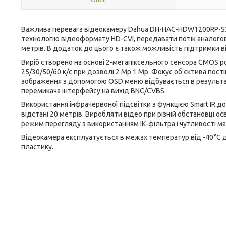
Важлива перевага відеокамеру Dahua DH-HAC-HDW1200RP-S3 
технологію відеоформату HD-CVI, передавати потік аналогово
метрів. В додаток до цього є також можливість підтримки 
Виріб створено на основі 2-мегапіксельного сенсора CMOS ро
25/30/50/60 к/с при дозволі 2 Mp 1 Mp. Фокус об'єктива пос
зображення з допомогою OSD меню відбувається в результа
перемикача інтерфейсу на вихід BNC/CVBS.
Використання інфрачервоної підсвітки з функцією Smart IR 
відстані 20 метрів. Виробляти відео при різній обстановці 
режим перегляду з використанням ІК-фільтра і чутливості мат
Відеокамера експлуатується в межах температур від -40°С 
пластику.