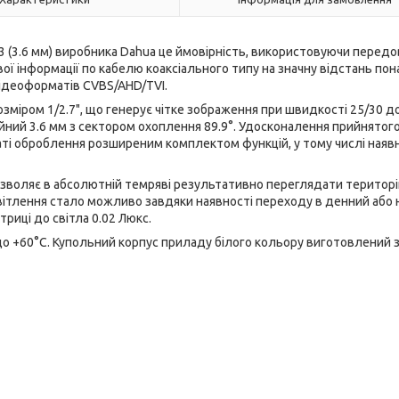
(3.6 мм) виробника Dahua це ймовірність, використовуючи передо
ї інформації по кабелю коаксіального типу на значну відстань пон
відеоформатів CVBS/AHD/TVI.
зміром 1/2.7", що генерує чітке зображення при швидкості 25/30 до
тійний 3.6 мм з сектором охоплення 89.9°. Удосконалення прийнятог
ті оброблення розширеним комплектом функцій, у тому числі наяв
дозволяє в абсолютній темряві результативно переглядати територі
освітлення стало можливо завдяки наявності переходу в денний або 
риці до світла 0.02 Люкс.
до +60°С. Купольний корпус приладу білого кольору виготовлений 