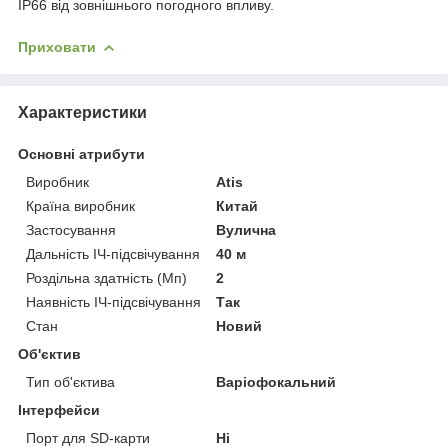
IP66 від зовнішнього погодного впливу.
Приховати
Характеристики
Основні атрибути
Виробник
Atis
Країна виробник
Китай
Застосування
Вулична
Дальність ІЧ-підсвічування
40 м
Роздільна здатність (Мп)
2
Наявність ІЧ-підсвічування
Так
Стан
Новий
Об'єктив
Тип об'єктива
Варіофокальний
Інтерфейси
Порт для SD-карти
Ні