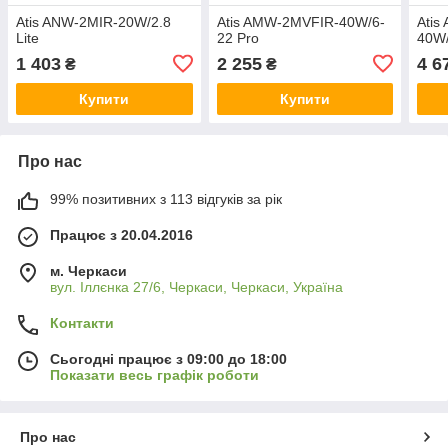
Atis ANW-2MIR-20W/2.8
Atis AMW-2MVFIR-40W/6-
Atis
Lite
22 Pro
40W/
1 403
2 255
4 6
₴
₴
Купити
Купити
Про нас
99% позитивних з 113 відгуків за рік
Працює з 20.04.2016
м. Черкаси
вул. Іллєнка 27/6, Черкаси, Черкаси, Україна
Контакти
Сьогодні працює з 09:00 до 18:00
Показати весь графік роботи
Про нас