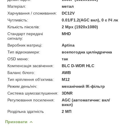
Матеріал:
метал
Харчування / споживання:
DC12V
Чутливість:
0.01/F1.2(AGC вкл), 0 с ІЧ лк
Кількість пікселів:
2 Mpx (1920x1080)
Стандарт передачі
MHD
сигналу:
Виробник матриці:
Aptina
Тип відеокамери:
всепогодна циліндрична
OSD меню:
так
Компенсація засвічення:
BLC D-WDR HLC
Баланс білого:
AWB
Тип кріплення об'єктива:
M12
Режим день/ніч:
механічний ІК-фільтр
Система шумозаглушення:
3DNR
Регулювання посилення:
AGC (автоматичне: вкл/
викл)
Роздільна здатність
2 МП
Приховати