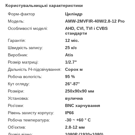
Користувальницькі характеристики
Форм-фактор
Циліндр
Модель:
AMW-2MVFIR-40W/2.8-12 Pro
Особливості моделі:
AHD, CVI, TVI і CVBS
стандарти
Гарантія:
12 міс.
Швидкість запису:
25 к/с
Виробник:
Atis
Розмір матриці:
1/2.7"
Дальність ІЧ-підсвічування:
Сорок м
Робоча вологість:
95 %
Кут огляду:
26°-87°
Розміри:
250x90x90 мм
Установка:
вулична
Роз'єми:
BNC харчування
Рівень захисту корпусу:
IP66
Робоча температура:
-30 ~ +60 ° С
Об'єктив:
2.8-12 мм
Дозвіл відео:
1080P (1920x1080)