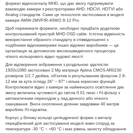
формат відеосигналу MHD, що дає змогу підтримувати
взаємодію камери з реєстраторами AHD, HDCVI, HDTVI або
Analog стандартів. Саме ця технологія застосована в моделі
камери AMW-2MVFIR-40W/2.8-12 Pro.
Щоб перемикати формати, необхідно придбати додатково
контрольований пристрій MHD OSD cable. Істотна відмінність
використання обраного стандарту в співвідношенні з
подібними відеокамерами інших відомих виробників — це
організація за допомогою високошвидкісного процесора
чіткого кольорового відео чудової якості.
Для відтворення зображення з роздільною здатністю
1920x1080 застосовані 2 Mp матриця Aptina CMOS AR0230
розміром 1/2.7 дюйма, об'єктив із регульованим фокусом 2.8-
12 мм за кута огляду 26° ~ 87° і кілька корисних функцій.
Контролювати відео з камери за найменшого освітлення дає
змогу величина чутливості до світла 0.01 люкс і ІЧ-фільтр з
автоматичним переходом у лад денного або нічного
сканування. Вночі охоплення ділянки завдовжки 40 метрів
виробляє ІЧ-підсвітка.
Корпус у білому кольорі циліндричної форми з металу
передбачений для застосування моделі зовні споруд за
температури -30 °C ~ +60 °C і має рівень захисту обладнання