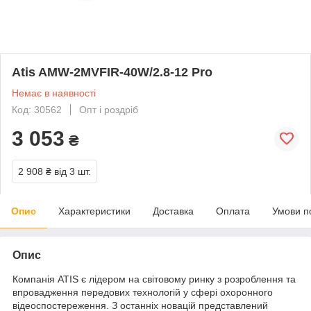
Atis AMW-2MVFIR-40W/2.8-12 Pro
Немає в наявності
Код: 30562
Опт і роздріб
3 053
₴
2 908 ₴
від 3 шт.
Опис
Характеристики
Доставка
Оплата
Умови п
Опис
Компанія ATIS є лідером на світовому ринку з розроблення та
впровадження передових технологій у сфері охоронного
відеоспостереження. З останніх новацій представлений