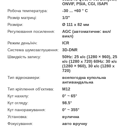
ONVIF, PSIA, CGI, ISAPI
Робоча температура:
-30 ... +60 ° С
Розмір матриці:
1/3"
Розміри:
Ø 111 x 82 мм
Регулювання посилення:
AGC (автоматичне: вкл/
викл)
Режим день/ніч:
ICR
Система шумозаглушення:
3D-DNR
Швидкість запису:
50Hz: 25 к/с (1280 × 960), 25
к/с (1280 x 720) 60Hz: 30 к/с
(1280 × 960), 30 к/с (1280 x
720)
Тип відеокамери:
всепогодна купольна
антивандальна
Тип кріплення об'єктива:
M12
Кут нахилу:
0° ~ 65°
Кут огляду:
98.5°
Кут панорамування:
0° ~ 355°
Установка:
вулична
Фокусування:
авто вручну