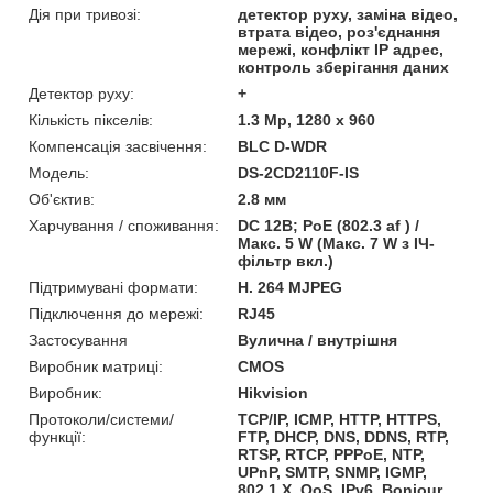
Дія при тривозі:
детектор руху, заміна відео,
втрата відео, роз'єднання
мережі, конфлікт IP адрес,
контроль зберігання даних
Детектор руху:
+
Кількість пікселів:
1.3 Mp, 1280 x 960
Компенсація засвічення:
BLC D-WDR
Модель:
DS-2CD2110F-IS
Об'єктив:
2.8 мм
Харчування / споживання:
DC 12В; PoE (802.3 af ) /
Макс. 5 W (Макс. 7 W з ІЧ-
фільтр вкл.)
Підтримувані формати:
H. 264 MJPEG
Підключення до мережі:
RJ45
Застосування
Вулична / внутрішня
Виробник матриці:
CMOS
Виробник:
Hikvision
Протоколи/системи/
TCP/IP, ICMP, HTTP, HTTPS,
функції:
FTP, DHCP, DNS, DDNS, RTP,
RTSP, RTCP, PPPoE, NTP,
UPnP, SMTP, SNMP, IGMP,
802.1 X, QoS, IPv6, Bonjour,