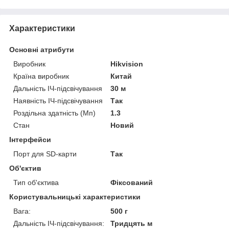
Характеристики
Основні атрибути
Виробник
Hikvision
Країна виробник
Китай
Дальність ІЧ-підсвічування
30 м
Наявність ІЧ-підсвічування
Так
Роздільна здатність (Мп)
1.3
Стан
Новий
Інтерфейси
Порт для SD-карти
Так
Об'єктив
Тип об'єктива
Фіксований
Користувальницькі характеристики
Вага:
500 г
Дальність ІЧ-підсвічування:
Тридцять м