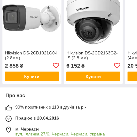
Hikvision DS-2CD1021G0-I
Hikvision DS-2CD2163G2-
Hikv
(2.8мм)
IS (2.8 мм)
(4мм
2 858
6 152
20 
₴
₴
Купити
Купити
Про нас
99% позитивних з 113 відгуків за рік
Працює з 20.04.2016
м. Черкаси
вул. Іллєнка 27/6, Черкаси, Черкаси, Україна