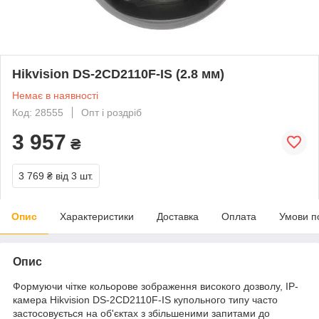
Hikvision DS-2CD2110F-IS (2.8 мм)
Немає в наявності
Код: 28555
Опт і роздріб
3 957
₴
3 769 ₴
від 3 шт.
Опис
Характеристики
Доставка
Оплата
Умови п
Опис
Формуючи чітке кольорове зображення високого дозволу, IP-
камера Hikvision DS-2CD2110F-IS купольного типу часто
застосовується на об'єктах з збільшеними запитами до