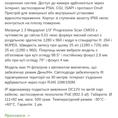
охоронних систем. Доступ до камери здійснюється через
Інтернет, застосовуючи PSIA, CGI, ISAPI і протокол Onvif.
Пристрій для зовнішньої або внутрішньої установки
відеоспостереження. Корпус зі ступенем захисту IP66 легко
монтується на плоску поверхню.
Матриця 1.3 Megapixel 1/3" Progressive Scan CMOS з
чутливістю до світла 0,01 люкс формує якісний сигнал з
роздільною здатністю 1280 х 960 і кодує в стандартах H. 264 і
MJPEG. Швидкість запису при цьому 25 к/с (1280 x 720) або
25 к/с (1280 x 960). Покупець може вибрати модель з
об'єктивом при куті огляду 98.5° і постійному фокусі 2,8 мм
або при куті огляду 79° і фокусі 4 мм.
Модель має ІЧ фільтром з автоматом виключень, що
забезпечує режим День/Ніч. Світлодіоди забезпечують ІК
підсвічування території на 30 метрів. Інтернет з'єднання
відбувається через порт RJ45 10M/100M.
IP відеокамеру подається живлення DC12V по витій парі
кабелю, застосовуючи технологію PoE (802.3 af). Габарити: Ø
111×82 мм, вага: 500 грам. Температурний режим: -30°C -
+60°C. Гарантія: 1 рік.
Приховати