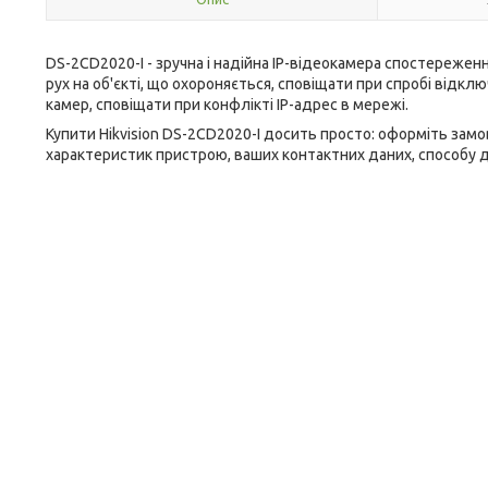
DS-2CD2020-I - зручна і надійна IP-відеокамера спостереженн
рух на об'єкті, що охороняється, сповіщати при спробі відключ
камер, сповіщати при конфлікті IP-адрес в мережі.
Купити Hikvision DS-2CD2020-I досить просто: оформіть замо
характеристик пристрою, ваших контактних даних, способу 