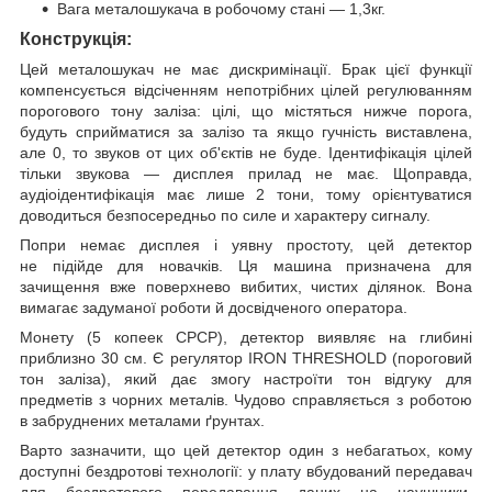
Вага металошукача в робочому стані — 1,3кг.
Конструкція:
Цей металошукач не має дискримінації. Брак цієї функції
компенсується відсіченням непотрібних цілей регулюванням
порогового тону заліза: цілі, що містяться нижче порога,
будуть сприйматися за залізо та якщо гучність виставлена,
але 0, то звуков от цих об'єктів не буде. Ідентифікація цілей
тільки звукова — дисплея прилад не має. Щоправда,
аудіоідентифікація має лише 2 тони, тому орієнтуватися
доводиться безпосередньо по силе и характеру сигналу.
Попри немає дисплея і уявну простоту, цей детектор
не підійде для новачків. Ця машина призначена для
зачищення вже поверхнево вибитих, чистих ділянок. Вона
вимагає задуманої роботи й досвідченого оператора.
Монету (5 копеек СРСР), детектор виявляє на глибині
приблизно 30 см. Є регулятор IRON THRESHOLD (пороговий
тон заліза), який дає змогу настроїти тон відгуку для
предметів з чорних металів. Чудово справляється з роботою
в забруднених металами ґрунтах.
Варто зазначити, що цей детектор один з небагатьох, кому
доступні бездротові технології: у плату вбудований передавач
для бездротового передавання даних на наушники.