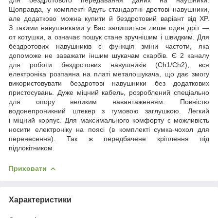
Щоправда, у комплекті йдуть стандартні дротові навушники,
але додатково можна купити й бездротовий варіант від XP.
З такими навушниками у Вас залишиться лише один дріт —
от котушки, а означає пошук стане зручнішим і швидким. Для
бездротових навушників є функція зміни частоти, яка
допоможе не заважати іншим шукачам скарбів. Є 2 каналу
для роботи бездротових навушників (Ch1/Ch2), вся
електроніка розпаяна на платі металошукача, що дає змогу
використовувати бездротові навушники без додаткових
пристосувань. Дуже міцний кабель, розроблений спеціально
для опору великим навантаженням. Повністю
водонепроникний штекер з гумовою заглушкою. Легкий
і міцний корпус. Для максимального комфорту є можливість
носити електроніку на поясі (в комплекті сумка-чохол для
перенесення). Так ж передбачене кріплення під
підлокітником.
Приховати
Характеристики