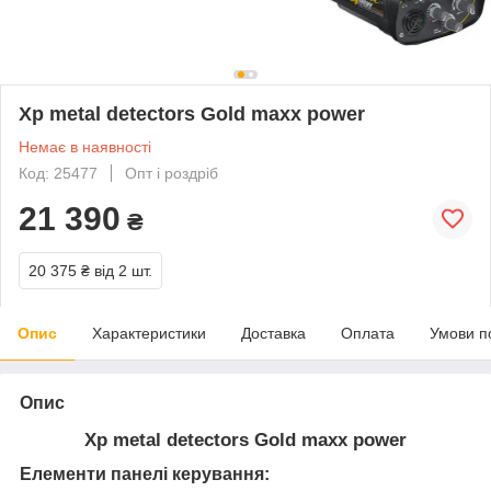
Xp metal detectors Gold maxx power
Немає в наявності
Код: 25477
Опт і роздріб
21 390
₴
20 375 ₴
від 2 шт.
Опис
Характеристики
Доставка
Оплата
Умови п
Опис
Xp metal detectors Gold maxx power
Елементи панелі керування: