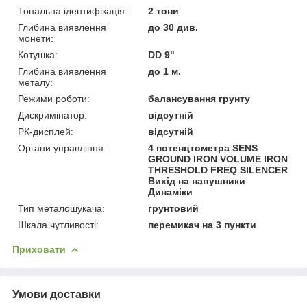
Тональна ідентифікація:
2 тони
Глибина виявлення
до 30 див.
монети:
Котушка:
DD 9"
Глибина виявлення
до 1 м.
металу:
Режими роботи:
балансування грунту
Дискримінатор:
відсутній
РК-дисплей:
відсутній
Органи управління:
4 потенцтометра SENS
GROUND IRON VOLUME IRON
THRESHOLD FREQ SILENCER
Вихід на навушники
Динаміки
Тип металошукача:
грунтовий
Шкала чутливості:
перемикач на 3 пункти
Приховати
Умови доставки