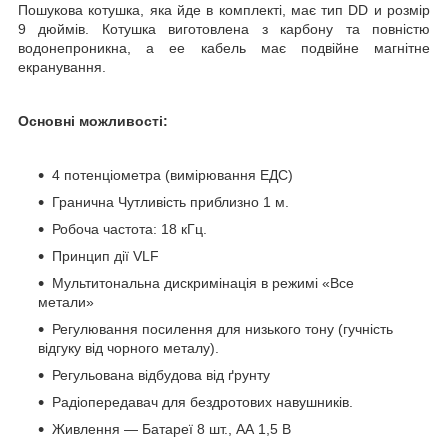
Пошукова котушка, яка йде в комплекті, має тип DD и розмір
9 дюймів. Котушка виготовлена з карбону та повністю
водонепроникна, а ее кабель має подвійне магнітне
екранування.
Основні можливості:
4 потенціометра (вимірювання ЕДС)
Гранична Чутливість приблизно 1 м.
Робоча частота: 18 кГц.
Принцип дії VLF
Мультитональна дискримінація в режимі «Все
метали»
Регулювання посилення для низького тону (гучність
відгуку від чорного металу).
Регульована відбудова від ґрунту
Радіопередавач для бездротових навушників.
Живлення — Батареї 8 шт., АА 1,5 В