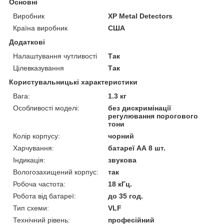
Основні
Виробник
XP Metal Detectors
Країна виробник
США
Додаткові
Налаштування чутливості
Так
Цілевказування
Так
Користувальницькі характеристики
Вага:
1.3 кг
Особливості моделі:
без дискримінації
регулювання порогового
тони
Колір корпусу:
чорний
Харчування:
батареї АА 8 шт.
Індикація:
звукова
Вологозахищений корпус:
так
Робоча частота:
18 кГц.
Робота від батареї:
до 35 год.
Тип схеми:
VLF
Технічний рівень:
професійний