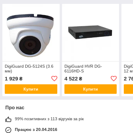
DigiGuard DG-5124S (3.6
DigiGuard HVR DG-
Digi
мм)
6116HD-S
12 м
1 929
4 522
2 7
₴
₴
Купити
Купити
Про нас
99% позитивних з 113 відгуків за рік
Працює з 20.04.2016