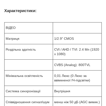
Характеристики:
ВІДЕО
Матриця
1/2.9" CMOS
Роздільна здатність
CVI / AHD / TVI: 2.4 Мп (1920
х 1080)
CVBS (Analog): 800TVL
Мінімальна освітленість
0,01 Люкс (0 Люкс за
ввімкненої ІЧ-підсвітки)
Система синхронізації
Внутрішня
Співвідношення сигнал/шум
менш ніж 50 дБ (AGC вимик.)