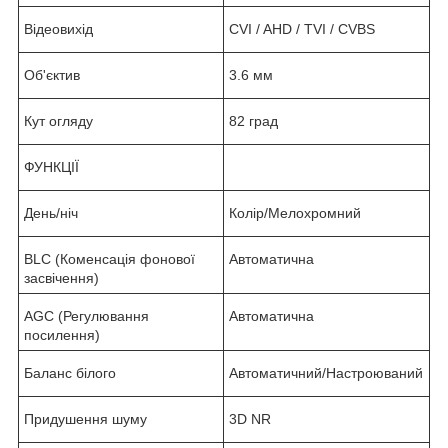
Відеовихід
CVI / AHD / TVI / CVBS
Об'єктив
3.6 мм
Кут огляду
82 град
ФУНКЦІЇ
День/ніч
Колір/Мелохромний
BLC (Коменсація фонової
Автоматична
засвічення)
AGC (Регулювання
Автоматична
посилення)
Баланс білого
Автоматичний/Настроюваний
Придушення шуму
3D NR