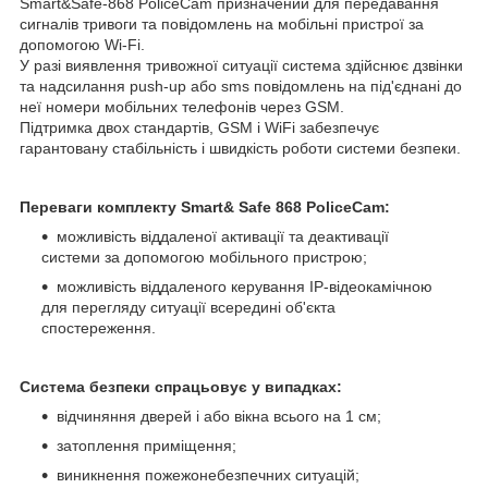
Smart&Safe-868 PoliceCam призначений для передавання
сигналів тривоги та повідомлень на мобільні пристрої за
допомогою Wi-Fi.
У разі виявлення тривожної ситуації система здійснює дзвінки
та надсилання push-up або sms повідомлень на під'єднані до
неї номери мобільних телефонів через GSM.
Підтримка двох стандартів, GSM і WiFi забезпечує
гарантовану стабільність і швидкість роботи системи безпеки.
Переваги комплекту Smart& Safe 868 PoliceCam:
можливість віддаленої активації та деактивації
системи за допомогою мобільного пристрою;
можливість віддаленого керування IP-відеокамічною
для перегляду ситуації всередині об'єкта
спостереження.
Система безпеки спрацьовує у випадках:
відчиняння дверей і або вікна всього на 1 см;
затоплення приміщення;
виникнення пожежонебезпечних ситуацій;