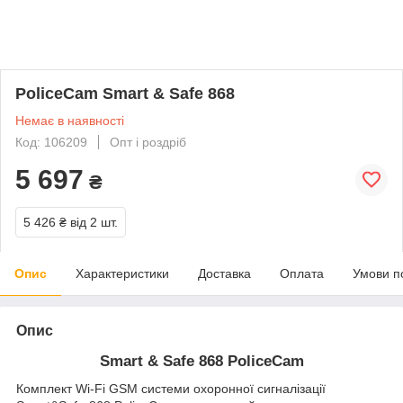
PoliceCam Smart & Safe 868
Немає в наявності
Код: 106209
Опт і роздріб
5 697
₴
5 426 ₴
від 2 шт.
Опис
Характеристики
Доставка
Оплата
Умови п
Опис
Smart & Safe 868 PoliceCam
Комплект Wi-Fi GSM системи охоронної сигналізації