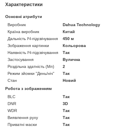
Характеристики
Основні атрибути
Виробник
Dahua Technology
Країна виробник
Китай
Дальність ІЧ-підсвічування
450 м
Зображення картинки
Кольорова
Наявність ІЧ-підсвічування
Так
Застосування
Вулична
Роздільна здатність (Мп)
2
Режим зйомки "День/ніч"
Так
Стан
Новий
Робота з зображенням
BLC
Так
DNR
3D
WDR
Так
Виявлення руху
Так
Приватні маски
Так