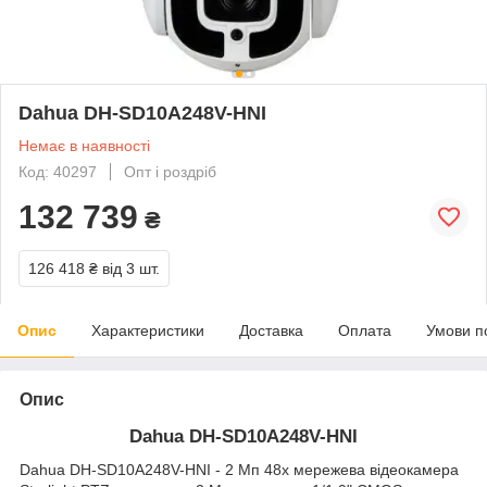
Dahua DH-SD10A248V-HNI
Немає в наявності
Код: 40297
Опт і роздріб
132 739
₴
126 418 ₴
від 3 шт.
Опис
Характеристики
Доставка
Оплата
Умови п
Опис
Dahua DH-SD10A248V-HNI
Dahua DH-SD10A248V-HNI - 2 Мп 48x мережева відеокамера