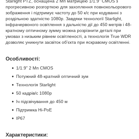
Starlight PTZ, оснащена 2 Мп матрицею 1/1.9" CMOS з
прогресивною розгорткою для захоплення повнокольорового
зображення і підтримує частоту до 50 к/с при кодуванні з
роздільною здатністю 1080p. Завдяки технології Starlight,
інфрачервоного освітлення з дальністю дії до 450 метрів і 48-
кратному оптичному зумму можна розрізнити деталі при
умовах з низьким рівнем освітленості, а технологія True WDR
дозволяє уникнути засвіток об'єкта при яскравому освітленні.
Особливості:
1/1.9" 2 Мп CMOS
Потужний 48-кратний оптичний зум
Технологія Starlight
50 кадрів/с 1080р
Іч підсвічування до 450 м
Підтримка Hi-PoE
IP67
Характеристики: