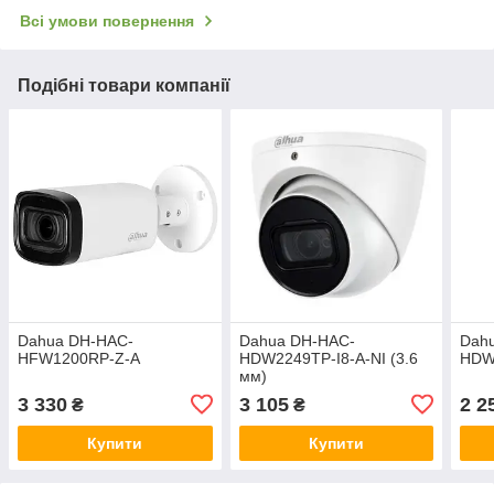
Всі умови повернення
Подібні товари компанії
Dahua DH-HAC-
Dahua DH-HAC-
Dah
HFW1200RP-Z-A
HDW2249TP-I8-A-NI (3.6
HDW1
мм)
3 330
3 105
2 2
₴
₴
Купити
Купити