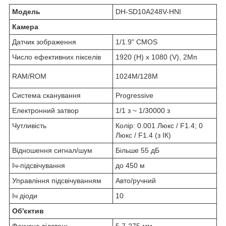
Модель
DH-SD10A248V-HNI
Камера
Датчик зображення
1/1.9" CMOS
Число ефективних пікселів
1920 (H) х 1080 (V), 2Мп
RAM/ROM
1024M/128M
Система сканування
Progressive
Електронний затвор
1/1 з ~ 1/30000 з
Чутливість
Колір: 0.001 Люкс / F1.4; 0
Люкс / F1.4 (з ІК)
Відношення сигнал/шум
Більше 55 дБ
Іч-підсвічування
до 450 м
Управління підсвічуванням
Авто/ручний
Іч діоди
10
Об'єктив