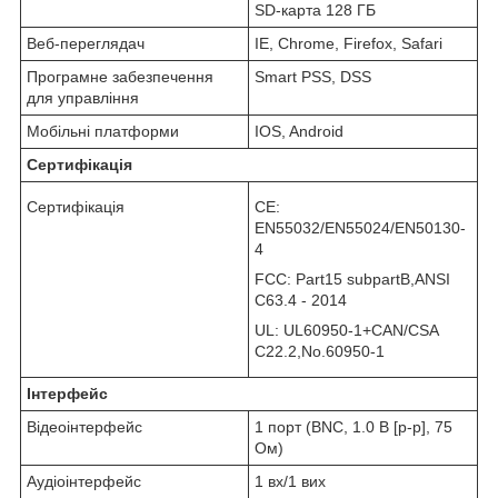
SD-карта 128 ГБ
Веб-переглядач
IE, Chrome, Firefox, Safari
Програмне забезпечення
Smart PSS, DSS
для управління
Мобільні платформи
IOS, Android
Сертифікація
Сертифікація
CE:
EN55032/EN55024/EN50130-
4
FCC: Part15 subpartB,ANSI
C63.4 - 2014
UL: UL60950-1+CAN/CSA
C22.2,No.60950-1
Інтерфейс
Відеоінтерфейс
1 порт (BNC, 1.0 В [p-p], 75
Ом)
Аудіоінтерфейс
1 вх/1 вих