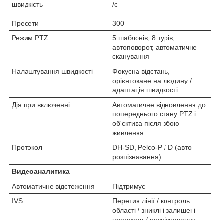
швидкість
/с
Пресети
300
Режим PTZ
5 шаблонів, 8 турів,
автоповорот, автоматичне
сканування
Налаштування швидкості
Фокусна відстань,
орієнтоване на людину /
адаптація швидкості
Дія при включенні
Автоматичне відновлення до
попереднього стану PTZ і
об'єктива після збою
живлення
Протокол
DH-SD, Pelco-P / D (авто
розпізнавання)
Видеоаналитика
Автоматичне відстеження
Підтримує
IVS
Перетин лінії / контроль
області / зниклі і залишені
предмети / розпізнавання