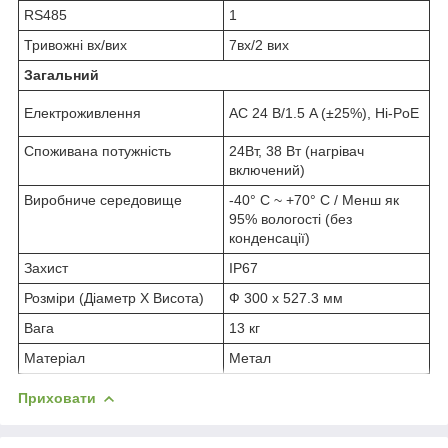
RS485
1
Тривожні вх/вих
7вх/2 вих
Загальний
Електроживлення
AC 24 В/1.5 A (±25%), Hi-PoE
Споживана потужність
24Вт, 38 Вт (нагрівач
включений)
Виробниче середовище
-40° C ~ +70° C / Менш як
95% вологості (без
конденсації)
Захист
IP67
Розміри (Діаметр Х Висота)
Ф 300 x 527.3 мм
Вага
13 кг
Матеріал
Метал
Приховати