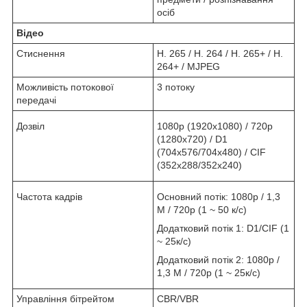
осіб
Відео
Стиснення
H. 265 / H. 264 / H. 265+ / H.
264+ / MJPEG
Можливість потокової
3 потоку
передачі
Дозвіл
1080р (1920х1080) / 720р
(1280х720) / D1
(704х576/704х480) / CIF
(352х288/352х240)
Частота кадрів
Основний потік: 1080р / 1,3
М / 720р (1 ~ 50 к/с)
Додатковий потік 1: D1/CIF (1
~ 25к/с)
Додатковий потік 2: 1080р /
1,3 М / 720р (1 ~ 25к/с)
Управління бітрейтом
CBR/VBR