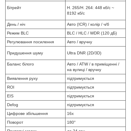
Бітрейт
H. 265/H. 264: 448 кб/с ~
8192 кб/с
День / ніч
Авто (ICR) / колір / ч/б
Режим BLC
BLC / HLC / WDR (120 дБ)
Регулювання посилення
Авто / вручну
Придушення шуму
Ultra DNR (2D/3D)
Баланс білого
Авто / ATW / в приміщенні /
на вулиці / вручну
Виявлення руху
підтримується
ROI
підтримується
EIS
підтримується
Defog
підтримується
Цифрове збільшення
16x
Поворот
180°