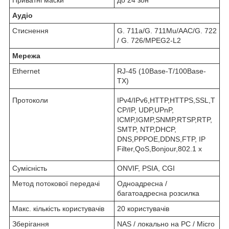
Приватні маски
до 24 зон
Аудіо
Стиснення
G. 711a/G. 711Mu/AAC/G. 722
/ G. 726/MPEG2-L2
Мережа
Ethernet
RJ-45 (10Base-T/100Base-
TX)
Протоколи
IPv4/IPv6,HTTP,HTTPS,SSL,T
CP/IP, UDP,UPnP,
ICMP,IGMP,SNMP,RTSP,RTP,
SMTP, NTP,DHCP,
DNS,PPPOE,DDNS,FTP, IP
Filter,QoS,Bonjour,802.1 x
Сумісність
ONVIF, PSIA, CGI
Метод потокової передачі
Одноадресна /
багатоадресна розсилка
Макс. кількість користувачів
20 користувачів
Зберігання
NAS / локально на PC / Micro