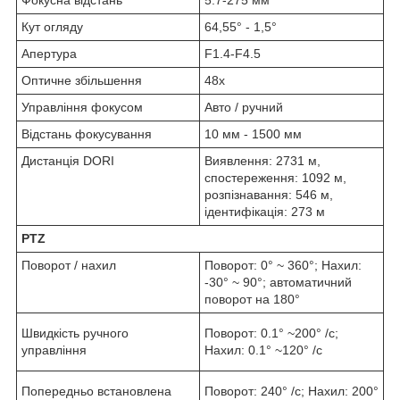
Фокусна відстань
5.7-275 мм
Кут огляду
64,55° - 1,5°
Апертура
F1.4-F4.5
Оптичне збільшення
48x
Управління фокусом
Авто / ручний
Відстань фокусування
10 мм - 1500 мм
Дистанція DORI
Виявлення: 2731 м,
спостереження: 1092 м,
розпізнавання: 546 м,
ідентифікація: 273 м
PTZ
Поворот / нахил
Поворот: 0° ~ 360°; Нахил:
-30° ~ 90°; автоматичний
поворот на 180°
Швидкість ручного
Поворот: 0.1° ~200° /с;
управління
Нахил: 0.1° ~120° /с
Попередньо встановлена
Поворот: 240° /с; Нахил: 200°