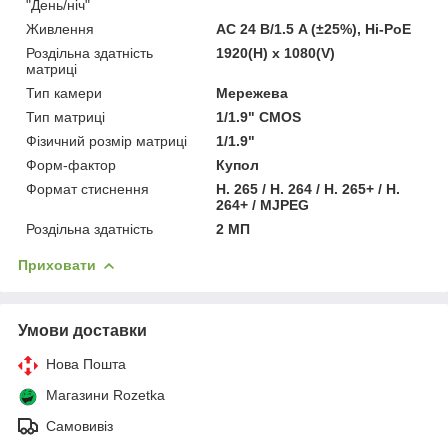
"День/ніч"
Живлення
AC 24 В/1.5 A (±25%), Hi-PoE
Роздільна здатність
1920(H) x 1080(V)
матриці
Тип камери
Мережева
Тип матриці
1/1.9" CMOS
Фізичний розмір матриці
1/1.9"
Форм-фактор
Купол
Формат стиснення
H. 265 / H. 264 / H. 265+ / H.
264+ / MJPEG
Роздільна здатність
2 МП
Приховати
Умови доставки
Нова Пошта
Магазини Rozetka
Самовивіз