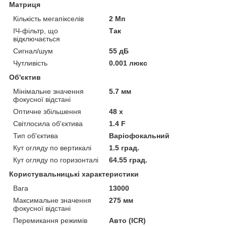
Матриця
Кількість мегапікселів
2 Мп
ІЧ-фільтр, що
Так
відключається
Сигнал/шум
55 дБ
Чутливість
0.001 люкс
Об'єктив
Мінімальне значення
5.7 мм
фокусної відстані
Оптичне збільшення
48 х
Світлосила об'єктива
1.4 F
Тип об'єктива
Варіофокальний
Кут огляду по вертикалі
1.5 град.
Кут огляду по горизонталі
64.55 град.
Користувальницькі характеристики
Вага
13000
Максимальне значення
275 мм
фокусної відстані
Перемикання режимів
Авто (ICR)