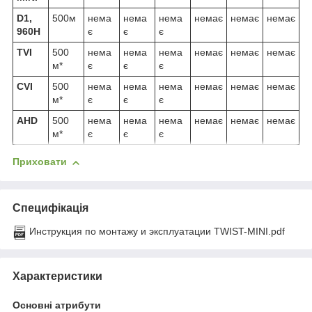
D1,
500м
нема
нема
нема
немає
немає
немає
960H
є
є
є
TVI
500
нема
нема
нема
немає
немає
немає
м*
є
є
є
CVI
500
нема
нема
нема
немає
немає
немає
м*
є
є
є
AHD
500
нема
нема
нема
немає
немає
немає
м*
є
є
є
Приховати
Специфікація
Инструкция по монтажу и эксплуатации TWIST-MINI.pdf
Характеристики
Основні атрибути