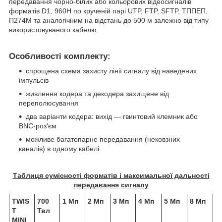
передавання чорно-білих або кольорових відеосигналів
форматів D1, 960H по крученій парі UTP, FTP, SFTP, ТППЕП,
П274М та аналогічним на відстань до 500 м залежно від типу
використовуваного кабелю.
Особливості комплекту:
спрощена схема захисту лінії сигналу від наведених
імпульсів
живлення кодера та декодера захищене від
переполюсування
два варіанти кодера: вихід — гвинтовий клемник або
BNC-роз'єм
можливе багатопарне передавання (нековзних
каналів) в одному кабелі
Таблиця сумісності форматів і максимальної дальності
передавання сигналу
TWIS
700
1 Мп
2 Мп
3 Мп
4 Мп
5 Мп
8 Мп
T
Твл
MINI