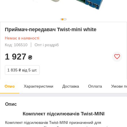
Приймач-передавач Twist-mini white
Немає в наявності
Код: 106510
Опт і роздріб
1 927
₴
1 835 ₴
від 5 шт.
Опис
Характеристики
Доставка
Оплата
Умови п
Опис
Комплект підсилювачів Twist-MINI
Комплект підсилювачів Twist-MINI призначений для