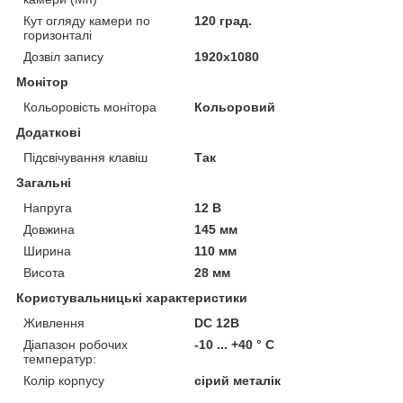
Кут огляду камери по
120 град.
горизонталі
Дозвіл запису
1920х1080
Монітор
Кольоровість монітора
Кольоровий
Додаткові
Підсвічування клавіш
Так
Загальні
Напруга
12 В
Довжина
145 мм
Ширина
110 мм
Висота
28 мм
Користувальницькі характеристики
Живлення
DC 12B
Діапазон робочих
-10 ... +40 ° С
температур:
Колір корпусу
сірий металік