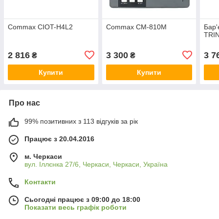
Commax CIOT-H4L2
Commax CM-810M
Бар'
TRIN
2 816
3 300
3 7
₴
₴
Купити
Купити
Про нас
99% позитивних з 113 відгуків за рік
Працює з 20.04.2016
м. Черкаси
вул. Іллєнка 27/6, Черкаси, Черкаси, Україна
Контакти
Сьогодні працює з 09:00 до 18:00
Показати весь графік роботи