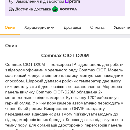
Замовлення під захистом
Доступна доставка
Опис
Характеристики
Доставка
Оплата
Умови п
Опис
Commax CIOT-D20M
Commax CIOT-D20M — кольорова IP-відеопанель для роботи
з відеодомофонами модельного ряду Commax CIOT. Модель
має тонкий корпус із міцного пластику, монтується накладним
способом. Широкий діапазон робочих температур дає змогу
використовувати її для зовнішнього встановлення. Мережева
панель виклику Commax CIOT-D20M обладнана 2-
мегапіксельною відеокамерою. Кут огляду 120° забезпечує
гарний огляд. У нічну пору камера автоматично переходить у
чорно-білий режим. Використання ONVIF стандарту
передавання відеоданих дає змогу під'єднувати модель до
відеодомофонів інших брендів. Кнопка дзвінка підсвічується в
темну пору. Для організації двосторонніх переговорів панель