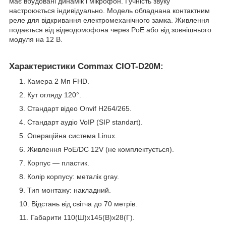
має вбудовані динамік і мікрофон. Гучність звуку
настроюється індивідуально. Модель обладнана контактним
реле для відкривання електромеханічного замка. Живлення
подається від відеодомофона через PoE або від зовнішнього
модуля на 12 В.
Характеристики Commax CIOT-D20M:
Камера 2 Мп FHD.
Кут огляду 120°.
Стандарт відео Onvif H264/265.
Стандарт аудіо VoIP (SIP standart).
Операційна система Linux.
Живлення PoE/DC 12V (не комплектується).
Корпус — пластик.
Колір корпусу: металік gray.
Тип монтажу: накладний.
Відстань від світча до 70 метрів.
Габарити 110(Ш)х145(В)х28(Г).