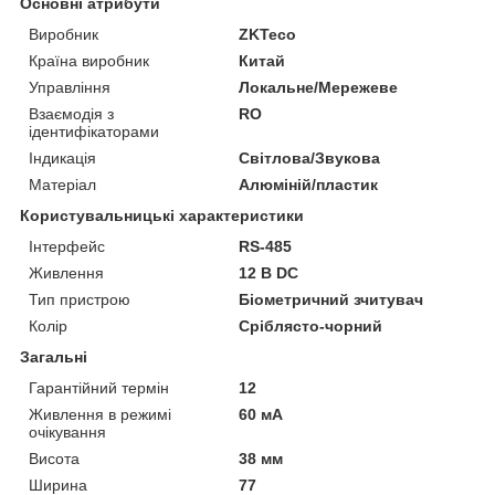
Основні атрибути
Виробник
ZKTeco
Країна виробник
Китай
Управління
Локальне/Мережеве
Взаємодія з
RO
ідентифікаторами
Індикація
Світлова/Звукова
Матеріал
Алюміній/пластик
Користувальницькі характеристики
Інтерфейс
RS-485
Живлення
12 B DC
Тип пристрою
Біометричний зчитувач
Колір
Сріблясто-чорний
Загальні
Гарантійний термін
12
Живлення в режимі
60 мА
очікування
Висота
38 мм
Ширина
77