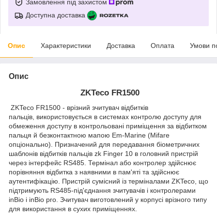
Замовлення під захистом
Доступна доставка
Опис
Характеристики
Доставка
Оплата
Умови п
Опис
ZKTeco FR1500
ZKTeco FR1500 - врізний зчитувач відбитків
пальців, використовується в системах контролю доступу для
обмеження доступу в контрольовані приміщення за відбитком
пальця й безконтактною мапою Em-Marine (Mifare
опціонально). Призначений для передавання біометричних
шаблонів відбитків пальців zk Finger 10 в головний пристрій
через інтерфейс RS485. Термінал або контролер здійснює
порівняння відбитка з наявними в пам'яті та здійснює
аутентифікацію. Пристрій сумісний із терміналами ZKTeco, що
підтримують RS485-під'єднання зчитувачів і контролерами
inBio і inBio pro. Зчитувач виготовлений у корпусі врізного типу
для використання в сухих приміщеннях.