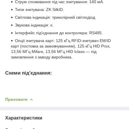
Струм споживання під час зчитування: 140 мА.
Типи зчитувача: ZK SilkID.
Світлова індикація: триколірний світлодіод.
Звукова індикація: є.
Інтерфейс під'єднання до контролера: RS485.
Опції зчитувача карт: 125 кГц RFID-зчитувач EM/ID
карт (постовка за замовчуванням), 125 кГц HID Prox,
13,56 МГц Mifare, 13,56 МГц HID Iclass — під
замовлення з заводу виробника.
Схеми під'єднання:
Приховати
Характеристики