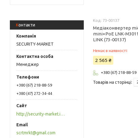
73-00137
Контакти
Медіаконвертер mi
mini+PoE LNK-M301
LINK (73-00137)
SECURITY-MARKET
Немає в наявності
2 565 ₴
Менеджер
+380 (67) 218-88-59
+380 (67) 218-88-59
+380 (47) 272-34-44
http://security-market.in.ua
scrtmrkt@gmail.com