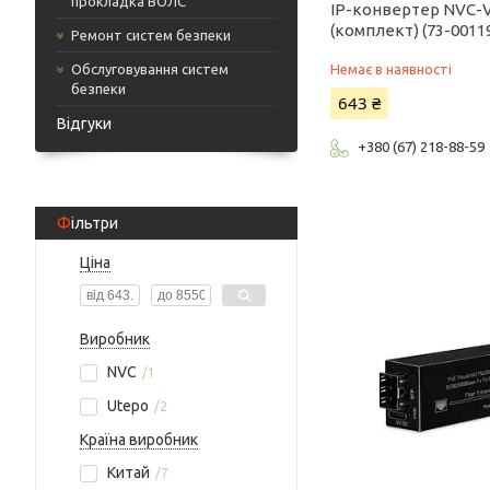
прокладка ВОЛС
IP-конвертер NVC-
(комплект) (73-0011
Ремонт систем безпеки
Обслуговування систем
Немає в наявності
безпеки
643 ₴
Відгуки
+380 (67) 218-88-59
Фільтри
Ціна
Виробник
NVC
1
Utepo
2
Країна виробник
Китай
7