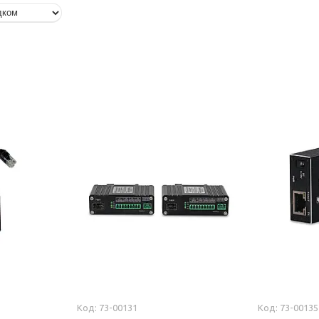
73-00131
73-00135