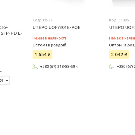
31527
31885
cro-
UTEPO UOF7301E-POE
UTEPO UOF
1SFP-PD E-
Немає в наявності
Немає в наявн
Оптом і в роздріб
Оптом і в роз
1 654 ₴
2 042 ₴
+380 (67) 218-88-59
+380 (67)