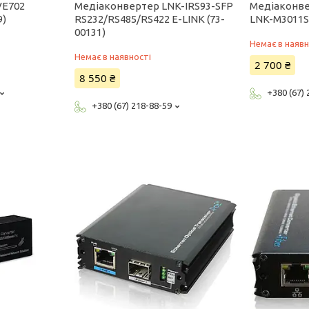
VE702
Медіаконвертер LNK-IRS93-SFP
Медіаконве
9)
RS232/RS485/RS422 E-LINK (73-
LNK-M3011S-
00131)
Немає в наявн
Немає в наявності
2 700 ₴
8 550 ₴
+380 (67)
+380 (67) 218-88-59