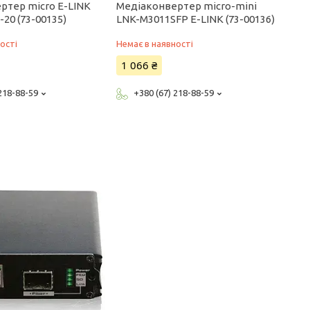
ртер micro E-LINK
Медіаконвертер micro-mini
20 (73-00135)
LNK-M3011SFP E-LINK (73-00136)
ості
Немає в наявності
1 066 ₴
 218-88-59
+380 (67) 218-88-59