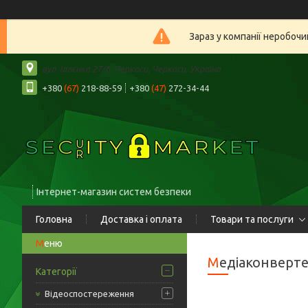
Зараз у компанії неробочи
вул. Іллєнка 27/6, Черкаси, Черкаси, Україна
+380
(67)
218-88-59
+380
(47)
272-34-44
Інтернет-магазин систем безпеки
Головна
Доставка і оплата
Товари та послуги
Медіаконверт
Категорії
Відеоспостереження