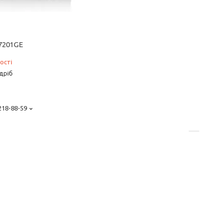
7201GE
ості
дріб
 218-88-59