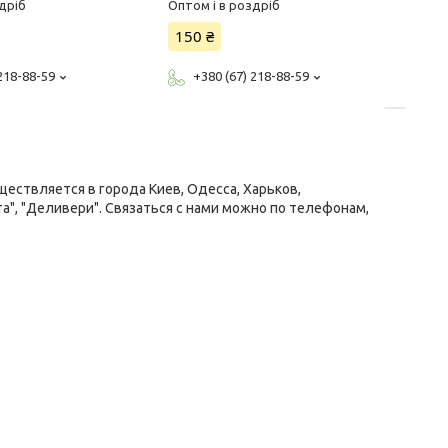
дріб
Оптом і в роздріб
150 ₴
 218-88-59
+380 (67) 218-88-59
ествляется в города Киев, Одесса, Харьков,
", "Деливери". Связаться с нами можно по телефонам,