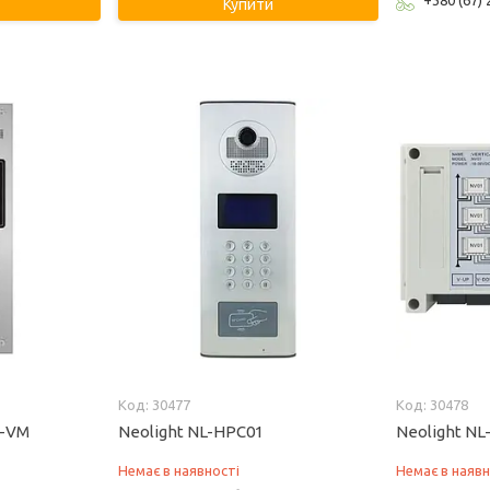
+380 (67)
Купити
30477
30478
2-VM
Neolight NL-HPC01
Neolight NL
Немає в наявності
Немає в наявн