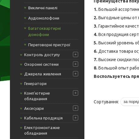
Преимущества поку
Викличні панелі
1.
Большой ассортиме
2.
Выгодные цены от 
Аудіомолофони
3.
Гарантийное качес
Багатоквартирні
4.
Вся продукция серт
домофони
5.
Высокий уровень о
Переговорні пристрої
6.
Доставка товара о
Контроль доступу
7.
Высокие скидки по
Охоронні системи
8.
Большой опыт рабо
Джерела живлення
Воспользуетесь пря
Генератори
Комп'ютерне
обладнання
Аксесуари
Кабельна продукція
Електромонтажне
обладнання