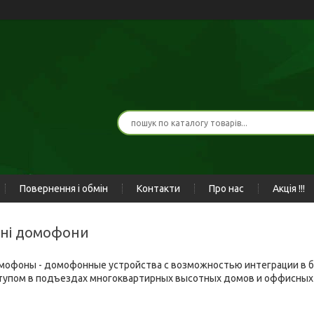
Повернення і обмін
Контакти
Про нас
Акція !!!
рні домофони
офоны - домофонные устройства с возможностью интеграции в 
тупом в подъездах многоквартирных высотных домов и оффисных