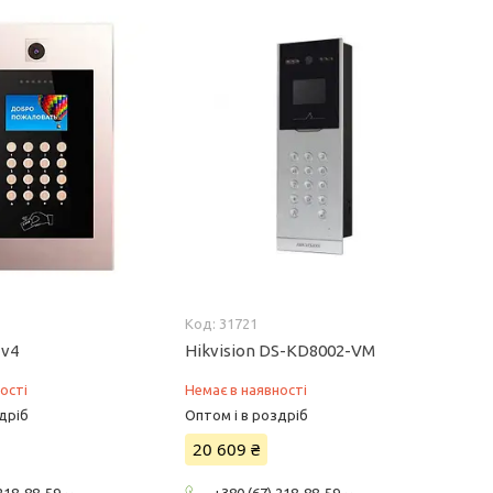
31721
 v4
Hikvision DS-KD8002-VM
ості
Немає в наявності
дріб
Оптом і в роздріб
20 609 ₴