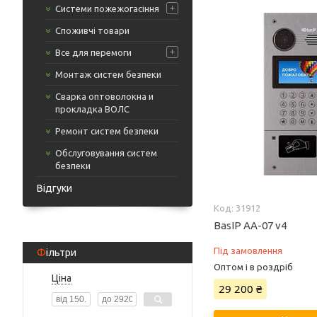
Системи пожежогасіння
Споживчі товари
Все для перемоги
Монтаж систем безпеки
Cварка оптоволокна и
прокладка ВОЛС
Ремонт систем безпеки
Обслуговування систем
безпеки
Відгуки
31912
BasIP AA-07 v4
Під замовлення
Фільтри
Оптом і в роздріб
Ціна
29 200 ₴