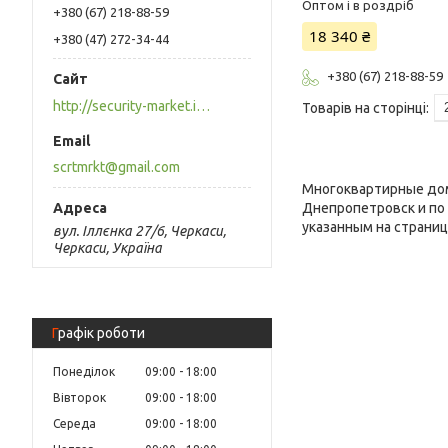
Оптом і в роздріб
+380 (67) 218-88-59
18 340 ₴
+380 (47) 272-34-44
+380 (67) 218-88-59
http://security-market.in.ua
scrtmrkt@gmail.com
Многоквартирные дом
Днепропетровск и по 
указанным на страниц
вул. Іллєнка 27/6, Черкаси,
Черкаси, Україна
Графік роботи
Понеділок
09:00
18:00
Вівторок
09:00
18:00
Середа
09:00
18:00