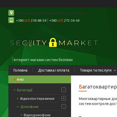
вул. Іллєнка 27/6, Черкаси, Черкаси, Україна
+380
(67)
218-88-59
+380
(47)
272-34-44
Інтернет-магазин систем безпеки
Головна
Доставка і оплата
Товари та послуги
Багатокварти
Категорії
Відеоспостереження
Многоквартирные дом
систем контроля дос
Домофони
Відеодомофони