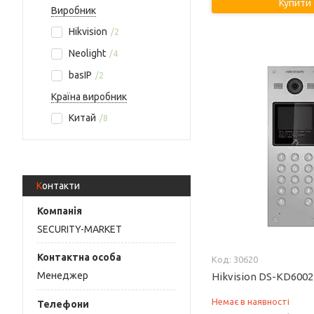
Купити
Виробник
Hikvision
2
Neolight
4
basIP
2
Країна виробник
Китай
8
Контакти
SECURITY-MARKET
30620
Менеджер
Hikvision DS-KD600
Немає в наявності