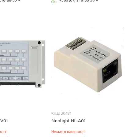
 218-88-59
+380 (67) 218-88-59
30481
-V01
Neolight NL-A01
ості
Немає в наявності