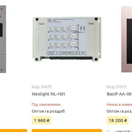
30479
31913
Neolight NL-H01
BasIP AA-09
Під замовлення
Немає в наявн
Оптом і в роздріб
Оптом і в роз
1 960 ₴
18 200 ₴