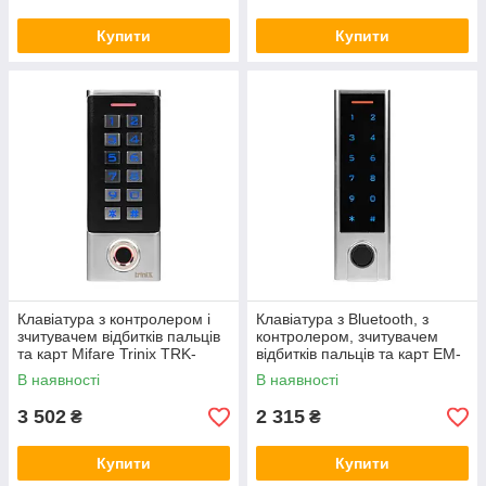
Купити
Купити
Клавіатура з контролером і
Клавіатура з Bluetooth, з
зчитувачем відбитків пальців
контролером, зчитувачем
та карт Mifare Trinix TRK-
відбитків пальців та карт EM-
1102MFW (71-00006)
Marine Trinix TRK-1107EFBT з
В наявності
В наявності
підтримкою Tuya Smart
3 502
2 315
₴
₴
Купити
Купити