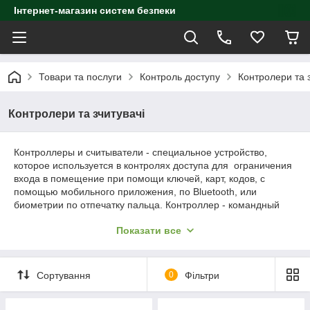
Інтернет-магазин систем безпеки
Товари та послуги
Контроль доступу
Контролери та з
Контролери та зчитувачі
Контроллеры и считыватели - специальное устройство,
которое используется в контролях доступа для ограничения
входа в помещение при помощи ключей, карт, кодов, с
помощью мобильного приложения, по Bluetooth, или
биометрии по отпечатку пальца. Контроллер - командный
центр, "мозг" системы контроля и управления доступом,
Показати все
координирует работу всех компонентов системы.
Контроллеры бывают автономные и сетевые. Автономный
контроллер (локальный) применяется для одной точки
прохода, обладает собственной базой данных, блоком
Сортування
0
Фільтри
принятия решения. Сетевой контроллер подключаются к
глобальной или локальной сети и взаимодействует с