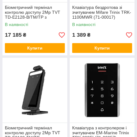
Біометричний термінал
Клавіатура бездротова зі
контролю доступу 2Mp TVT
зчитувачем Mifare Trinix TRK-
TD-E2128-B/TM/TP з
1100MWR (71-00017)
розпізнаванням облич і
В наявності
В наявності
вимірюванням температури
(77-00172)
17 185
1 389
₴
₴
Купити
Купити
Біометричний термінал
Клавіатура з контролером і
контролю доступу 2Mp TVT
зчитувачем EM-Marine Trinix