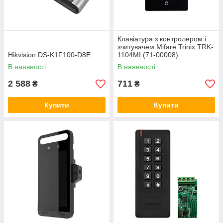
Клавіатура з контролером і
зчитувачем Mifare Trinix TRK-
Hikvision DS-K1F100-D8E
1104MI (71-00008)
В наявності
В наявності
2 588
711
₴
₴
Купити
Купити