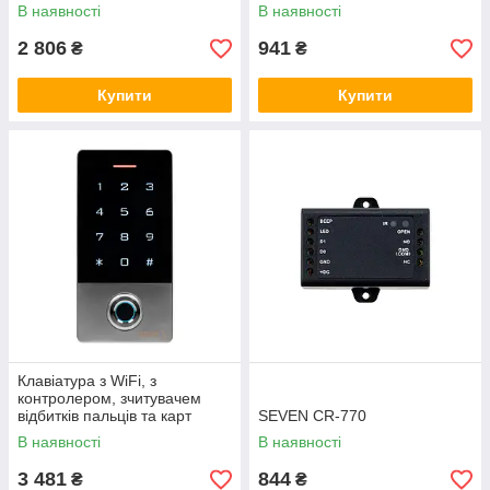
1101EFI (71-00004)
00002)
В наявності
В наявності
2 806
941
₴
₴
Купити
Купити
Клавіатура з WiFi, з
контролером, зчитувачем
відбитків пальців та карт
SEVEN CR-770
Mifare Trinix TRK-
В наявності
В наявності
1101MFW(WF) (71-00005)
3 481
844
₴
₴