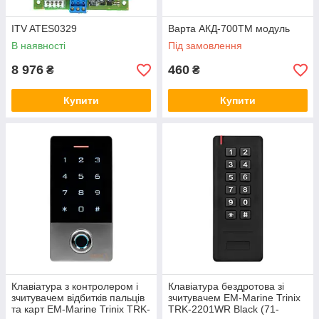
ITV ATES0329
Варта АКД-700ТМ модуль
В наявності
Під замовлення
8 976
460
₴
₴
Купити
Купити
Клавіатура з контролером і
Клавіатура бездротова зі
зчитувачем відбитків пальців
зчитувачем EM-Marine Trinix
та карт EM-Marine Trinix TRK-
TRK-2201WR Black (71-