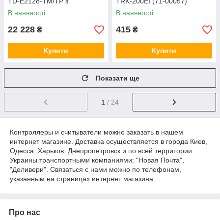
TD-E2128-TM/TP з
TRK-200EI (71-00057)
розпізнаванням облич і
В наявності
В наявності
вимірюванням температури
(77-00173)
22 228
415
₴
₴
Купити
Купити
Показати ще
1
/ 24
Контроллеры и считыватели можно заказать в нашем
интернет магазине. Доставка осуществляется в города Киев,
Одесса, Харьков, Днепропетровск и по всей территории
Украины транспортными компаниями: "Новая Почта",
"Деливери". Связаться с нами можно по телефонам,
указанным на страницах интернет магазина.
Про нас