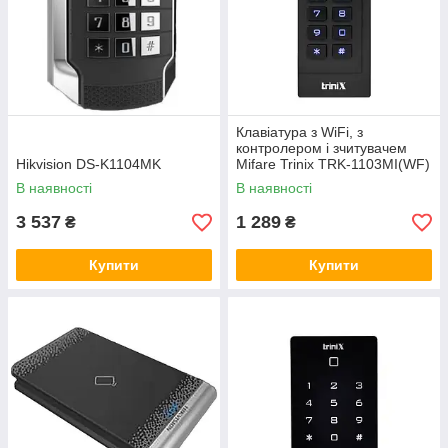
Клавіатура з WiFi, з
контролером і зчитувачем
Hikvision DS-K1104MK
Mifare Trinix TRK-1103MI(WF)
(71-00007)
В наявності
В наявності
3 537
1 289
₴
₴
Купити
Купити