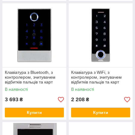
Клавіатура з Bluetooth, з
Клавіатура з WiFi, з
контролером, зчитувачем
контролером, зчитувачем
відбитків пальців та карт
відбитків пальців та карт
Mifare Trinix TRK-1106BTFW
Mifare Trinix TRK-
В наявності
В наявності
(71-00054)
1201MFW(WF) з підтримкою
Tuya Smart
3 693
2 208
₴
₴
Купити
Купити