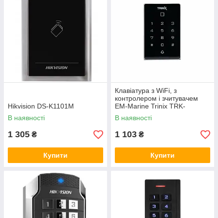
Клавіатура з WiFi, з
контролером і зчитувачем
Hikvision DS-K1101M
EM-Marine Trinix TRK-
1202EW(WF) з підтримкою
В наявності
В наявності
Tuya Smart водонепроникна
(71-00068)
1 305
1 103
₴
₴
Купити
Купити